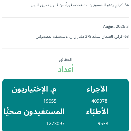
64- كركي يدعو المضمونين للاستفادة، فوراً، من قانون تعليق المهل
3 August 2026
63- كركي: الضمان يسدّد 378 مليار ل.ل. لاستشفاء المضمونين
الحقائق
أعداد
الأجراء
م. الإختياريون
19655
409078
الأطبّاء
المستفيدون صحيًّا
1273097
9538