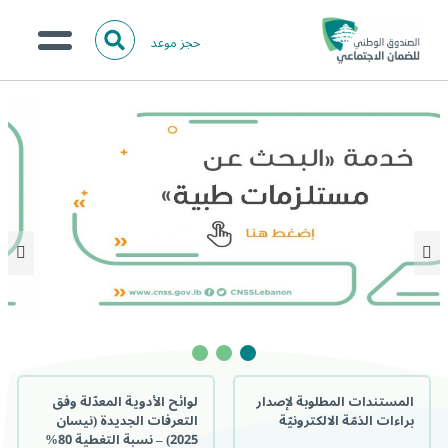
حجز موعد
ا
ل
البحث
ب
التمرير
عن:
من نحن؟
ح
للأسفل
ث
الخدمات الالكترونية
المركز الإعلامي
تواصل معنا
المستندات المطلوبة لإصدار
لوائح الأدوية المعدّلة وفق
براءات الذمّة الالكترونيّة
التعرفات الجديدة (نيسان
2025) – نسبة التغطية 80%