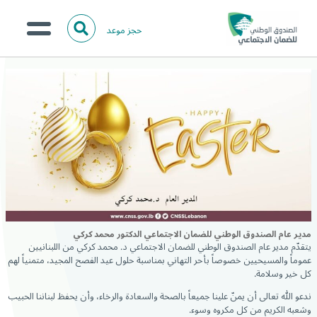
حجز موعد
ا
ل
البحث
ب
عن:
من نحن؟
ح
ث
الخدمات الالكترونية
المركز الإعلامي
تواصل معنا
مدير عام الصندوق الوطني للضمان الاجتماعي الدكتور محمد كركي
يتقدّم مدير عام الصندوق الوطني للضمان الاجتماعي د. محمد كركي من اللبنانيين
عموماً والمسيحيين خصوصاً بأحر التهاني بمناسبة حلول عيد الفصح المجيد، متمنياً لهم
كل خير وسلامة.
ندعو الله تعالى أن يمنّ علينا جميعاً بالصحة والسعادة والرخاء، وأن يحفظ لبناننا الحبيب
وشعبه الكريم من كل مكروه وسوء.