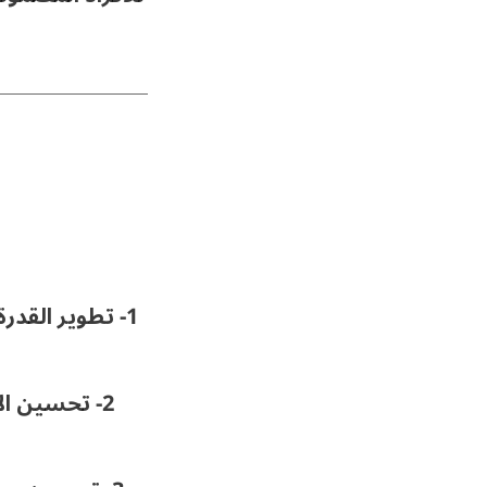
1- تطوير القدر
2- تحسين الأداء التنظيمي من خلال تطوير هيكليًة إدارية لأمانة السر