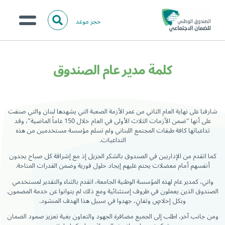
حجز موعد
ا
ل
البحث
ب
عن:
من نحن؟
ح
كلمة مدير عام الصندوق
ث
الخدمات الالكترونية
المركز الإعلامي
شارفنا على نهاية العام الثاني من عمر الأزمة الصعبة التي يشهدها لبنان والتي صنفت
تواصل معنا
على أنها “ضمن الأزمات الثلاث الأولى في العام خلال 150 عاماً الماضية”، وقد
تداعياتها كافة طبقات المجتمع اللبناني ولم تسلم مؤسسة مستخدمين من هذه
التداعيات.
كما اتقدم من الإداريين في الصندوق بالشكر الجزيل إذ مع إشراقة كل صباح يجدون
أنفسهم أمام معضلات يحتم عليهم إيجاد حلول فورية وضمن القدرات المتاحة.
واني، كمدير عام لهذه المؤسسة الوطنية الجامعة، اتقدم بالثناء والتقدير لمستخدمي
الصندوق الذين يعملون في ظروف إستثنائية ومع ذلك لم يتوانوا عن خدمة المضمون.
وبكل إخلاصٍ وتفانٍ، جهدوا في سبيل هذا الهدف المنشود.
ومن جانب آخر، اطلب إلى الجميع مضافرة الجهود والتعاون بغية تعزيز صمود الضمان