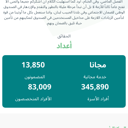
ألفصل الماضي. وفي الختام، أود كما استهليت الكلام أن أشكركم جميعاً واتمنى ألا
نفتح عاماً ثالثاً للأزمة لا بل أن نبدأ مرحلة مليئة بالتطور والتقدم والإزدهار في الصندوق
الوطني للضمان الاجتماعي وفي بلدنا الحبيب لبنان، واننا سنعمل بكل ما أوتينا من قوة
لتأمين الزيادات اللازمة على مداخيل المستخدمين في الصندوق لتمكينهم من تأمين
حياة تليق بالضمان وبهم.
الحقائق
أعداد
مجانا
13,850
خدمة مجانية
المضمونون
83,009
345,890
أفراد الأسرة
الأفراد المتخصصون