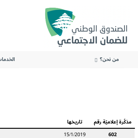
من نحن؟
الخدمات
البحث
عن:
مذكّرة إعلاميّة رقم
تاريخه
ا
15/1/2019
602