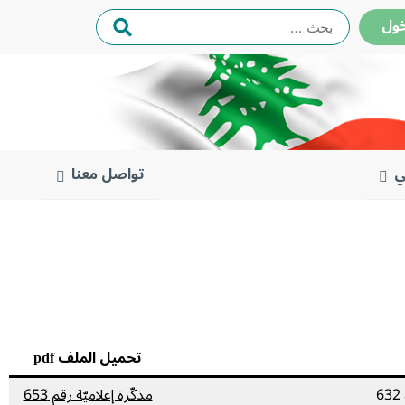
البحث
ول
عن:
ي
تواصل معنا
تحميل الملف pdf
مذكّرة إعلاميّة رقم 653