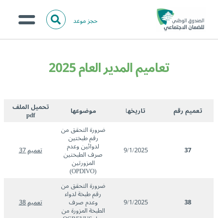
حجز موعد
ا
ل
البحث
ب
عن:
من نحن؟
ح
تعاميم المدير العام 2025
ث
الخدمات الالكترونية
المركز الإعلامي
تحميل الملف
تعميم
رقم
تاريخه
ا
موضوعها
pdf
تواصل معنا
ضرورة التحقق من
رقم طبختين
لدوائين وعدم
37
9/1/2025
تعميم 37
صرف الطبختين
المزورتين
(OPDIVO)
ضرورة التحقق من
رقم طبخة لدواء
38
9/1/2025
وعدم صرف
تعميم 38
الطبخة المزورة من