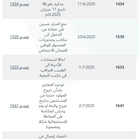
1434
11/6/2025
مذكرة رقم 46
تعميم 1434
تاريخ 11 حزيران
2025.pdf
منع السيّد حسين
علي حماده من
الدخول الى
1539
23/6/2025
تعميم 1539
مكاتب ومديريات
الصندوق الوطني
للضمان الاجتماعي
احالة استمارات
الأدوية الى
1633
1/7/2025
تعميم 1633
الطبيب المراقب
في مكتب التبعية
توحيد المعايير
بشأن خروج
المولود حديثا من
المستشفى بتاريخ
1641
2/7/2025
خروج والدته او بعد
تعميم 1641
ومدلى انعكاسه
على المعاملة
الاستشفائية شكلا
ومضمونا
-اعتماد إيصال عن