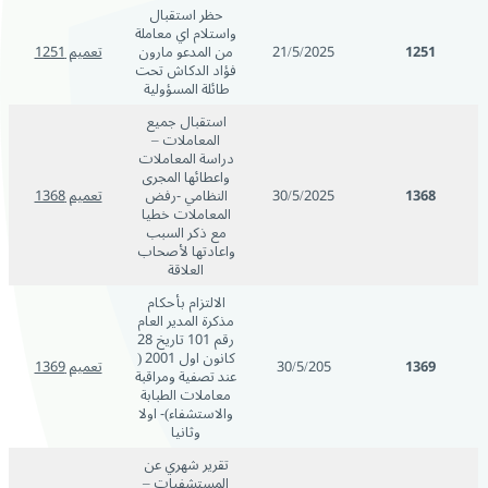
حظر استقبال
واستلام اي معاملة
1251
21/5/2025
من المدعو مارون
تعميم 1251
فؤاد الدكاش تحت
طائلة المسؤولية
استقبال جميع
المعاملات –
دراسة المعاملات
واعطائها المجرى
1368
30/5/2025
النظامي -رفض
تعميم 1368
المعاملات خطيا
مع ذكر السبب
واعادتها لأصحاب
العلاقة
الالتزام بأحكام
مذكرة المدير العام
رقم 101 تاريخ 28
كانون اول 2001 (
1369
30/5/205
تعميم 1369
عند تصفية ومراقبة
معاملات الطبابة
والاستشفاء)- اولا
وثانيا
تقرير شهري عن
المستشفيات –