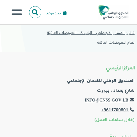
حجز موعد
ا
ل
البحث
ب
قانون الضمان الاجتماعي – الباب 3 – التعويضات العائليّة
عن:
من نحن؟
ح
نظام التعويضات العائلية
ث
الخدمات الالكترونية
المركز الإعلامي
المركز الرئيسي
تواصل معنا
الصندوق الوطني للضمان الإجتماعي
شارع بغداد ، بيروت
INFO@CNSS.GOV.LB
+9611700801
(خلال ساعات العمل)