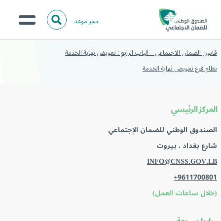
حجز موعد
ا
ل
البحث
ب
قانون الضمان الاجتماعي – الباب الرابع : تعويض نهاية الخدمة
عن:
من نحن؟
ح
نظام فرع تعويض نهاية الخدمة
ث
الخدمات الالكترونية
المركز الإعلامي
المركز الرئيسي
تواصل معنا
الصندوق الوطني للضمان الإجتماعي
شارع بغداد ، بيروت
INFO@CNSS.GOV.LB
+9611700801
(خلال ساعات العمل)