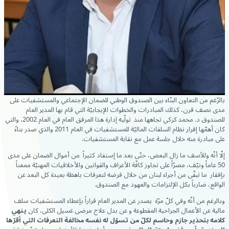
بالرّغم من التعاون البنّاء بين الصندوق الوطني للضمان الإجتماعي والمستشفيات على
مدى نصف قرن، كذلك المبادرات والخطوات الإيجابيّة التي قام بها المدير العام
للصندوق د. محمد كركي تجاهها منذ تولّيه إدارة هذا المرفق العام في العام 2002، والتي
كان أهمّها إقرار نظام السلفات الماليّة للمستشفيات في العام 2011 والذي صدر بناءً
على مبادرة منه خلال جلسة عمل مع نقابة المستشفيات.
إلّا أنّه وللأسف ما زال البعض، حتّى بعد ما إستفاد كثيراً من أموال الضمان على مدى
50 عاماً ونيّف، مصرّاً على تجاوز كافّة الأعراف والقوانين والأخلاقيات المهنيّة ممعناً
بإفقار ما تبقّى من أجراء لبنان من خلال فرضه لتعرفات باهظة بعيدة كل البعد عن
الواقع، ضارباً بكل الإلتزامات والعهود مع الصندوق.
وبالرغم من أنّه وفي كلّ مرّة يصدر عن المدير العام قراراً بإعطاء المستشفيات سلف
مالية عن الأعمال الجراحية المقطوعة و عن بدل علاج مرضى غسيل الكلى، كان
ينهي
كلامه بتحذير جازم وحاسم لكلّ من تسوّل له نفسه مخالفة التعرفات التي أقرّها