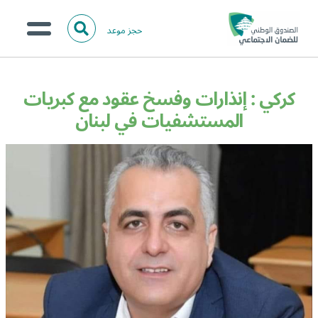
حجز موعد
ا
ل
البحث
ب
عن:
من نحن؟
ح
كركي : إنذارات وفسخ عقود مع كبريات
ث
الخدمات الالكترونية
المستشفيات في لبنان
المركز الإعلامي
تواصل معنا