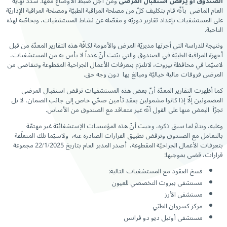
الصندوق أو يرفض استقبال المرضى
ومن أجل ضبط الأوضاع معها. شدّد نهاية
العام الماضي بأنّه قام بتكليف كلّ من مصلحة المراقبة الطبيّة ومصلحة المراقبة الإداريّة
على المستشفيات بإعداد تقارير دوريّة و مفصّلة عن نشاط المستشفيات، وبخاصّة لهذه
الناحية.
ونتيجة للدراسة التي أجرتها مديريّة المرض والأمومة لكافّة هذه التقارير المعدّة من قبل
أجهزة المراقبة الطبيّة في الصندوق والتي بيّنت أنّ عدداً لا بأس به من المستشفيات،
لاسيّما في محافظة بيروت، لاتلتزم بتعرفات الأعمال الجراحية المقطوعة وتتقاضى من
المرضى فروقات مالية خياليّة ومبالغ بها دون وجه حق.
كما أظهرت التقارير المعدّة أنّ بعض هذه المستشفيات ترفض استقبال المرضى
المضمونين إلّا إذا كانوا مشمولين بعقد تأمين صحّي خاص إلى جانب الضمان، لا بل
تجرّأ البعض منها على القول أنّه غير متعاقد مع الصندوق من الأساس.
وعليه، وبناءً لما سبق ذكره، وحيث أنّ هذه المؤسسات الإستشفائيّة غير مهتمّة
بالتعامل مع الصندوق وترفض تطبيق القرارات الصادرة عنه، ولاسيّما تلك المتعلّقة
بتعرفات الأعمال الجراحيّة المقطوعة، أصدر المدير العام بتاريخ 22/1/2025 مجموعة
قرارات، قضى بموجبها:
فسخ العقود مع المستشفيات التالية:
مستشفى بيروت التخصصي للعيون
مستشفى الأرز
مركز كسروان الطبّي
مستشفى أوتيل ديو دو فرانس