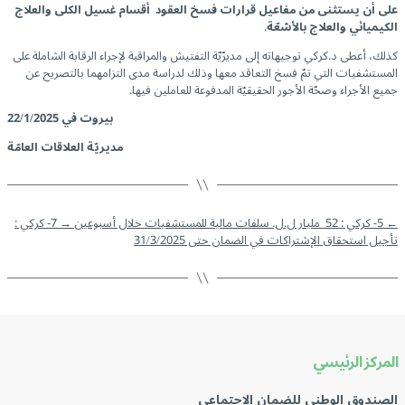
على أن يستثنى من مفاعيل قرارات فسخ العقود أقسام غسيل الكلى والعلاج
الكيميائي والعلاج بالأشعّة
.
كذلك، أعطى د.كركي توجيهاته إلى مديرّيّة التفتيش والمراقبة لإجراء الرقابة الشاملة على
المستشفيات التي تمّ فسخ التعاقد معها وذلك لدراسة مدى التزامهما بالتصريح عن
جميع الأجراء وصحّة الأجور الحقيقيّة المدفوعة للعاملين فيها.
بيروت في 22/1/2025
مديريّة العلاقات العامّة
←
5- كركي : 52 مليار ل.ل. سلفات مالية للمستشفيات خلال أسبوعين
→
7- كركي :
تأجيل استحقاق الإشتراكات في الضمان حتى 31/3/2025
المركز الرئيسي
الصندوق الوطني للضمان الإجتماعي