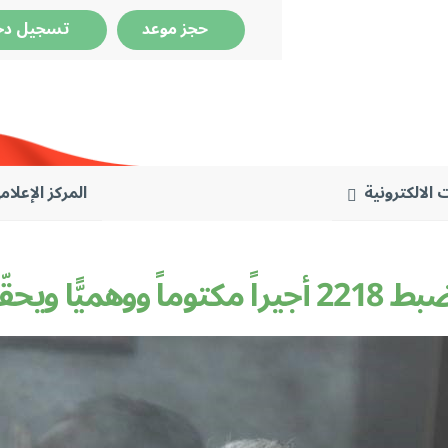
حجز موعد
تسجيل دخ
 الالكترونية
المركز الإعلام
ّق 600 مليار ل.ل