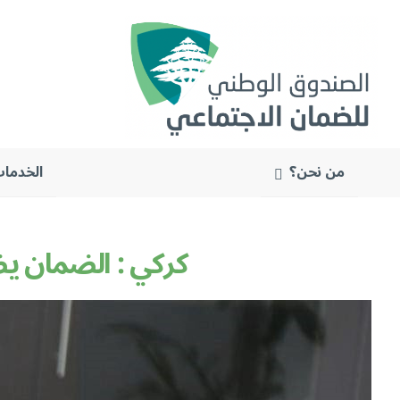
من نحن؟
الخدمات
البحث
عن:
كركي : الضمان يضبط 2218 أجيراً مكتوماً ووهميًّا ويحق