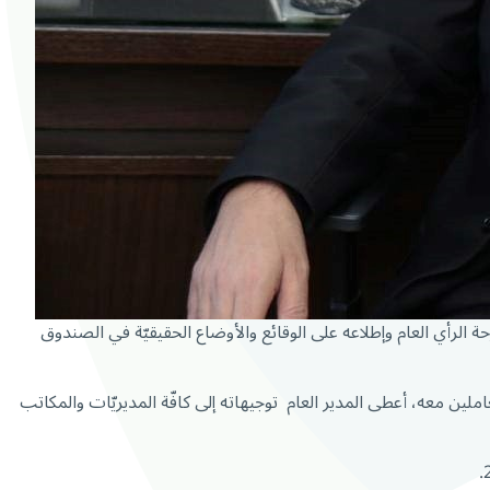
 الرأي العام وإطلاعه على الوقائع والأوضاع الحقيقيّة في الصندوق
ملين معه، أعطى المدير العام توجيهاته إلى كافّة المديريّات والمكاتب