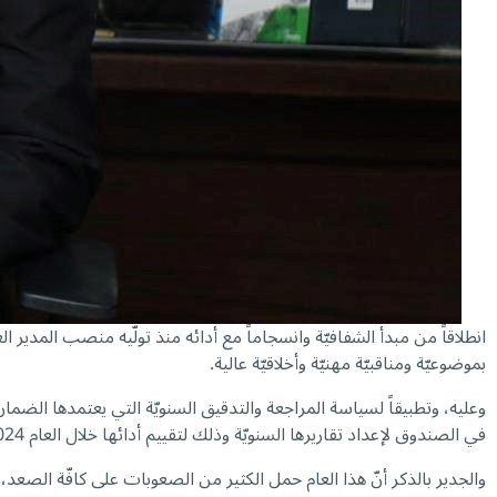
انطلاقاً من مبدأ الشفافيّة وانسجاماً مع أدائه منذ تولّيه منصب المدي
بموضوعيّة ومناقبيّة مهنيّة وأخلاقيّة عالية.
وعليه، وتطبيقاً لسياسة المراجعة والتدقيق السنويّة التي يعتمدها الضما
في الصندوق لإعداد تقاريرها السنويّة وذلك لتقييم أدائها خلال العام 2024.
والجدير بالذكر أنّ هذا العام حمل الكثير من الصعوبات على كافّة الصعد، وب