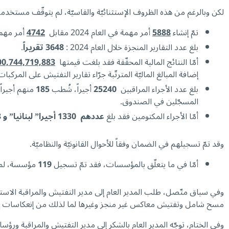
لكن وبالرغم من هذه الظروف الإستثنائيّة والقاسيّة، لم يتوقّف مستخدمي الصندوق ع
تمّ إنشاء
5888
أمر مهمة في العام 2024 مقابل
4742
أمر مهمة في العام 023
بلغ عدد التقارير المنجزة خلال العام 2024 :
3648 تقريراً
.
أمّا النتائج المالية المحقّقة فقد بلغت قيمتها
600,744,719,883 ل
إضافة المبالغ الماليّة المترتّبة جرّاء تقارير التفتيش على المركبا
بلغ عدد الأجراء المراقبين
25240
أجيراً، شُطب
185
المسجّلين في الصندوق.
أمّا الأجراء المكتومين فقد بلغ
عددهم 1330 أجيرا” لبنانيا” و 888 أجيراً أجنبياً
وقد تمّ تسجيلهم في الضمان وفقاً للأحوال القانونيّة والنظاميّة.
أمّا في ما يتعلّق بالمؤسسات، فقد تمّ تسجيل
119
مؤسسة، لم 
وفي سياق متّصل، طلب المدير العام إلى مدير التفتيش والمراقبة الاس
مسح شامل وتفتيش معاكس غير منجز وغيرها لما لذلك من إنعكاسات إيجا
وفي الختام، توجّه المدير العام بالشكر إلى مدير التفتيش والمراقبة ورؤسا