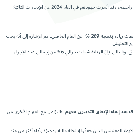
ودهم في العام 2024 عن الإنجازات التاليّة:
ّقت زيادة
بنسبة 269 %
عن العام الماضي. مع الإشارة إلى أنّه يجب
رير التفتيش.
منهم أجيراً مع المطالبة باسترداد التقديمات الصحية والعائلية المقبوضة بدون وجه حقّ. وبالتالي فإنّ الرقابة شملت حوالي 6% من إجمالي عدد الإجراء
 بعد إلغاء الإتفاق التدبيري معهم
، بالتزامن مع المهام الأخرى من
 للمفتّشين الذين حققّوا إنتاجيّة عالية ومميزة وأداء أكثر من جيّد .