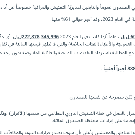
موماً والتابعين لمديريّة التفتيش والمراقبة خصوصاً عن أداء واجبهم، وقد أثمرت جه
2، وقد أنجز حوالي 61% منها.
.ل
،
علماً أنها كانت في العام 2023
222,878,345,996ل.ل
، أي حق
ت العموميّة والأطبّاء (الفئات الخاصّة) والتي لا تظهر قيمتها الماليّة في تقا
.
تكن مصرحة عن نفسها للصندوق.
تمرار بالعمل في خطة التفتيش الدوري القطاعي من ضمنها (الأفران)
وذلك
بية على إيرادات محفظة الصندوق الماليّة.
ء المناطق والمفتشين وأعلن بأن سوف يصدر قرارات التنويه والمكافآت اللازمة