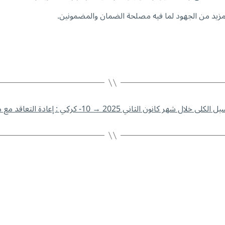
لمزيد من الجهود لما فيه مصلحة الضمان والمضمونين.
→
10- كركي : إعادة التعاقد مع مستشفيي العرفان وكليمنصو بعدأنّ صحّحا أوضاعهما مع الضمان