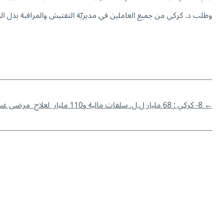
وطلب د. كركي من جميع العاملين في مديريّة التفتيش والمراقبة بذل ا
←
8- كركي : 68 مليار ل.ل. سلفات مالية و110 مليار لعلاج مرضى غسيل الكلى خلال شهر كانون الثاني 2025