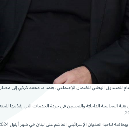
ر العام للصندوق الوطني للضمان الإجتماعي، يعمد د. محمد كركي إلى مصارحة
ن بغية المحاسبة الداخليّة والتحسين في جودة الخدمات التي يقدّمها للمتعا
خاصّة لناحية العدوان الإسرائيلي الغاشم على لبنان في شهر أيلول 2024.