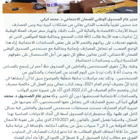
مدير عام الصندوق الوطني للضمان الاجتماعي د. محمد كركي
منذ سنتين تقريباً والشعب اللبناني يعاني من مشكلات كبيرة بينه وبين المصارف
نتيجة الأزمات الاقتصادية والمالية التي حلّت بالبلاد وانهيار سعر صرف العملة الوطنية.
إنّ تداعيات هذه الأزمة طالت كافّة فئات المجتمع وبخاصّة طبقة الموظّفين الذين لم
يلحقهم تعديلات على رواتبهم واقتصر الأمر على بعض المساعدات الاجتماعية. إزاء هذا
الوضع الصعب، لم تتعامل المصارف بإيجابية وبخاصّة مع مستخدمي الصندوق الوطني
للضمان الاجتماعي، الذين يعانون مطلع كل شهر من أجل الاستحصال على حقوقهم
المكتسبة (رواتب ومساعدات اجتماعية).
وعليه، ولأنّ حقوق المستخدمين والعاملين في الصندوق خطّ أحمر لن يُسمح بالمساس
به، وحيث أنّه لا زالت تردنا حتى اليوم العديد من المراجعات والشكاوى من
المستخدمين، وذلك بعد مراسلات سابقة متعلّقة بالموضوع سبق لنا أن أرسلناها الى
إدارة كلّ مصرف أواخر العام 2021، وبعد كتاب معالي وزير العمل الى حاكمية مصرف
لبنان وتعميم حاكم المصرف في آذار 2022 الذي أكّد على ضرورة تحرير الرواتب
والمساعدات الاجتماعية لمستحقيها دون أي تاخير، وجّه
مدير عام الصندوق د. محمد
كركي
كتباً الى جميع المصارف التي يتعامل معها المستخدمون، أكّد بموجبها على
ضرورة التزام المصارف بتسديد مستحقات مستخدمي الصندوق والعاملين فيه بشكل
كامل فور طلبها، وإلّا ستضطر إدارة الصندوق آسفة الى اتّخاذ الاجراءات المناسبة بهذا
المجال، ولاسيّما تفعيل العمل بالقانون رقم 210/2021 الذي ينصّ على عقوبة الأشغال
الشاقة المؤقتة من 3 الى 7 سنوات بحقّ من يخالف أحكامه، بالإضافة الى غرامة مالية
تصل حدّ ثلاثة أضعاف المبلغ المطالب به. لذا ندعو إدارات المصارف الى التجاوب
الفوري مع مطالب إدارة الصندوق كي لا تضطرّ الى اللجوء الى الإدّعاء أمام القضاء