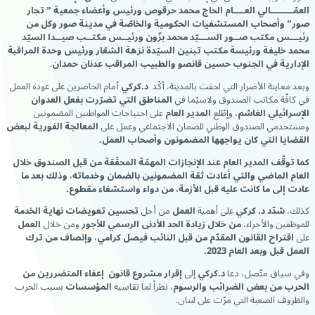
العمّــــــــالي العــــام الحاج محمد حرقوص ورئيس وأعضاء جمعية ” تجار
صور” وأصحاب المستشفيات الحكومية والخاصّة في مدينة صور وكل من
رئيـــس مكتب صــور الســـيّد محمد بزّون ورئيــس مكتــب صيــدا السيّد
محمد خليفة ورئيسة مكتب تبنين السيّدة نزهة الشعّار ورئيس وحدة المراقبة
الإدارية في الجنوب حسين قانصو والطبيب المراقب عدنان حمدان
.
وبعد معاينة الأضرار التي لحقت بالمدينة، أكّد
د.كركي
أمام الحاضرين على عودة العمل
في كافّة مكاتب الصندوق ولاسيّما في
المناطق التي تضرّرت بفعل العدوان
الإسرائيلي الغاشم
، وإطّلع
المدير العام
على احتياجات المواطنين المضمونين
ومستخدمي الصندوق الوطني للضمان الاجتماعي وعمل على
المعالجة الفورية لبعض
القضايا التي كان يواجهها المضمونون وأصحاب العمل.
كما توقّف المدير العام عند الإنجازات المهمّة المحقّقة من قبل الصندوق خلال
العام الماضي والتي أعادت ثقة المضمونين بالضمان وخدماته، وذلك بعد ما
عادت إلى ما كانت عليه قبل الأزمة، من دواء واستشفاء مقطوع.
كذلك،
شدّد د. كركي
على أهمية
العمل
من أجل
تحسين تعويضات نهاية الخدمة
للموظفين والأجراء،
من خلال زيادة الحد الأدنى الرسمي للأجور
ومن خلال
العمل
على
اقتراح القانون المقدّم من قبل النائب فيصل كرامي، وإنصاف من ترك
العمل قبل وبعد العام 2023.
وفي سياق متّصل، دعا
د.كركي
إلى
إقرار مشروع قانون إعفاء المتضررين من
الحرب من بعض الضرائب والرسوم
، نظراً لما تقاسيه
المؤسسات
بسبب الحرب
والظروف الصعبة التي مرّت على لبنان.