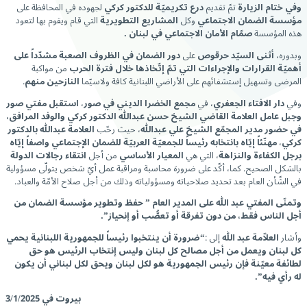
وفي ختام الزيارة
تمّ تقديم
درع تكريميّة للدكتور كركي
لجهوده في المحافظة على
مؤسسة
الضمان الاجتماعي
وكل
المشاريع التطويرية
التي قام ويقوم بها لتعود
هذه المؤسسة
صمّام الأمان الاجتماعي في لبنان .
وبدوره،
أثنى السيّد حرقوص
على
دور الضمان في الظروف الصعبة
مشدّداً على
أهميّة القرارات والإجراءات التي تمّ إتّخاذها خلال فترة الحرب
من مواكبة
المرضى وتسهيل إستشفائهم على الأراضي اللبنانية كافة ولاسيّما
النازحين منهم
.
وفي
دار الافتاء الجعفري
، في
مجمع الخضرا الديني في صور
،
استقبل مفتي صور
وجبل عامل العلامة القاضي الشيخ حسن عبدالله الدكتور كركي والوفد المرافق،
في حضور
مدير المجمّع الشيخ علي عبدالله
، حيث رحّب
العلامة عبدالله بالدكتور
كركي
،
مهنّئاً إيّاه بانتخابه رئيساً للجمعيّة العربيّة للضمان الإجتماعي واصفاً إيّاه
برجل الكفاءة والنزاهة
، التي هي
المعيار الأساسي
من أجل
انتقاء رجالات الدولة
بالشكل الصحيح. كما، أكّد على ضرورة محاسبة ومراقبة عمل أيّ شخص يتولّى مسؤولية
في الشّأن العام بعد تحديد صلاحياته ومسؤولياته وذلك من أجل صلاح الأمّة والعباد.
وتمنّى المفتي عبد الله على المدير العام ” حفظ وتطوير مؤسسة الضمان من
أجل الناس فقط، من دون تفرقة أو تعصُّب أو إنحياز”.
وأشار
العلاّمة عبد الله
إلى :
“ضرورة أن ينتخبوا رئيساً للجمهورية اللبنانية يحمي
كل لبنان ويعمل من أجل مصالح كل لبنان وليس إنتخاب الرئيس هو حق
لطائفة معيّنة فإن رئيس الجمهورية هو لكل لبنان ويحق لكل لبناني أن يكون
له رأي فيه”.
بيروت في 3/1/2025