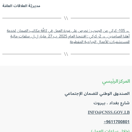
مديريّة العلاقات العامّة
←
105- كركي من الجنوب : نحرص على عودة العمل في كافّة مكاتب الضمان لخدمة
أهلنا الصامدين.
→
2- كركي : افتتحنا العام 2025 ب 27 مليار ل.ل. سلفات مالية
للمستشفيات للأعمال الجراحية المقطوعة
المركز الرئيسي
الصندوق الوطني للضمان الإجتماعي
شارع بغداد ، بيروت
INFO@CNSS.GOV.LB
+9611700801
(خلال ساعات العمل)