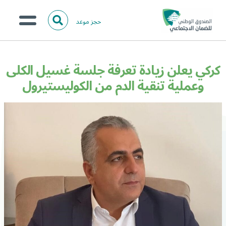
حجز موعد
ا
ل
البحث
ب
عن:
من نحن؟
ح
كركي يعلن زيادة تعرفة جلسة غسيل الكلى
ث
الخدمات الالكترونية
وعملية تنقية الدم من الكوليستيرول
المركز الإعلامي
تواصل معنا