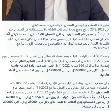
مدير عام للصندوق الوطني للضمان الاجتماعي د. محمد كركي
في 23/9/2022 تاريخ وضع زيادة التعرفات الطبيّة والاستشتفائية في الضمان حيّز
التنفيذ، أعلن
مدير عام الصندوق الوطني للضمان الاجتماعي د. محمد كركي
أنّه
رفع الى مجلس إدارة الصندوق قراراً يقضي برفع تعرفة غسيل الكلى داعياً الى إقراره
بالسرعة اللازمة، وبعد صدور القرار اللازم بالموضوع عن مجلس الإدارة بتاريخ
26/10/2022،
واستكمالاً للمسار الواجب اتباعه وبعد مصادقة معالي وزير العمل الأستاذ مصطفى بيرم
بتاريخ 1/11/2022 على قرار مجلس الإدارة رقم 1203، أصدر
المدير العام
مذكّرة
إعلامية حملت الرقم 696 بتاريخ 3/11/2022، قضى بموجبها
زيادة تعرفة جلسة
غسيل الكلى من 1000000ل.ل. الى 1250000 ل.ل. دون احتساب بدل أتعاب
الأطباء
.
وفي سياق متّصل، وبناء على قرار مجلس الإدارة رقم 1204 بتاريخ 26/10/2022،
والمصادق عليه من قبل معالي وزير العمل بتاريخ 1/11/2022، أصدر
مدير عام
الصندوق
مذكّرة إعلامية حملت الرقم 697 بتاريخ 3/11/2022، قضى بموجبها
زيادة
تعرفة عملية تنقية الدم من الكوليستيرول من 1395400 ل.ل. الى 4200000
ل.ل. دون احتساب بدل أتعاب الأطباء الذي رفع من 25000 ل.ل. الى 200000
ل.ل. عن كل جلسة.