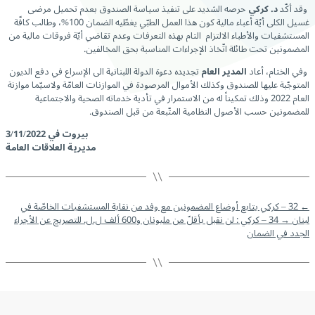
وقد أكّد
د. كركي
حرصه الشديد على تنفيذ سياسة الصندوق بعدم تحميل مرضى
غسيل الكلى أيّة أعباء مالية كون هذا العمل الطبّي يغطّيه الضمان 100%، وطالب كافّة
المستشفيات والأطباء الالتزام التام بهذه التعرفات وعدم تقاضي أيّة فروقات مالية من
المضمونين تحت طائلة اتّخاذ الإجراءات المناسبة بحق المخالفين.
وفي الختام، أعاد
المدير العام
تجديده دعوة الدولة اللبنانية الى الإسراع في دفع الديون
المتوجّبة عليها للصندوق وكذلك الأموال المرصودة في الموازنات العامّة ولاسيّما موازنة
العام 2022 وذلك تمكيناً له من الاستمرار في تأدية خدماته الصحية والاجتماعية
للمضمونين حسب الأصول النظامية المتّبعة من قبل الصندوق.
بيروت في 3/11/2022
مديرية العلاقات العامة
←
32 – كركي يتابع أوضاع المضمونين مع وفد من نقابة المستشفيات الخاصّة في
لبنان
→
34 – كركي : لن نقبل بأقلّ من مليونان و600 ألف ل.ل. للتصريح عن الأجراء
الجدد في الضمان