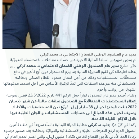
مدير عام الصندوق الوطني للضمان الاجتماعي د. محمد كركي
لم يمضِ شهرعلى السلفة المالية الأخيرة على حساب معاملات الاستشفاء المتوجّبة
حتّى سارع
مدير عام الصندوق الوطني للضمان الاجتماعي د. محمد كركي
إلى
إعطاء تعليماته كي تقوم المديريّة المالية بما يلزم للاستمرار دون أيّ تأخير في دفع
مستحقّات المستشفيات وذلك من أجل ضمان صمود القطاع الصحّي وبخاصّة
الاستشفائي منه عبر هذه السلفات التي تعدّ الركيزة الأساس من أجل تسديد مدفوعاتها
الشهريّة من رواتب وأجور.
وعليه، أصدر مدير عام الصندوق قراراً حمل الرقم 441 تاريخ 23/5/2022 قضى بموجبه
إعطاء المستشفيات المتعاقدة مع الصندوق سلفات مالية عن شهر نيسان
2022 بلغت قيمتها حوالي 38 مليار ل.ل. توزّع بين المستشفيات والأطباء
وسوف تحوّل هذه المبالغ الى حسابات المستشفيات واللجان الطبيّة فيها
خلال الأيّام القليلة القادمة.
وكما في كلّ مرّة يعاود
د. كركي
مطالبة الدولة اللبنانية بالبتّ سريعاً في ملف تأمين
التمويل اللازم لرفع التعرفات الطبيّة والاستشفائية والدوائيّة وبخاصّة بعد صدور مرسوم
لزيادة الحدّ الأدنى للأجور للقطاع الخاص 1.325 مليون ل.ل.
والتي اعتبر المدير العام أنّ