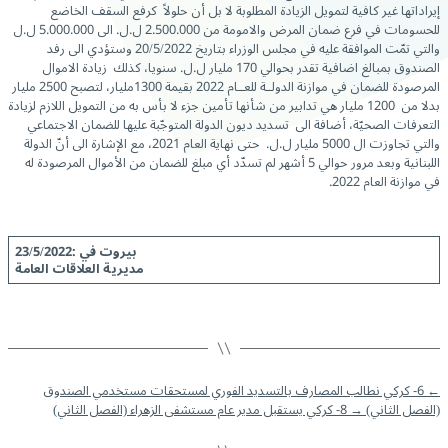
إيراداتها غير كافية لتمويل الزيادة المطلوبة لا بل أن حلولاً كرفع السقف الخاضع
للحسومات في فرع ضمان المرض والامومة من 2.500.000 ل.ل. الى 5.000.000 ل.ل
والتي تمّت الموافقة عليه في مجلس الوزراء بتاريخ 20/5/2022 وستؤدي الى رفد
الصندوق بمبالغ اضافية تقدر بحوالي 170 مليار ل.ل. سنويا، كذلك زيادة الاموال
المرصودة للضمان في موازنة الدولــة للعــام 2022 بقيمة 1300مليار، لتصبح 2500 مليار
بدلا من 1200 مليار هي تدابير من شأنها تأمين جزء لا بأس به من التمويل اللازم لزيادة
التعرفات الصحيّة، أضافة الى تسديد ديون الدولة المتوجّبة عليها للضمان الاجتماعي
والتي تجاوزت ال 5000 مليار ل.ل. حتى نهاية العام 2021، مع الإشارة الى أنّ الدولة
اللبنانية وبعد مرور حوالي 5 أشهر لم تسدّد أي مبلغ للضمان من الأموال المرصودة له
في موازنة العام 2022.
بيروت في :23/5/2022
مديرية العلاقات العامة
←
6- كركي نطالب المصارف بالتسديد الفوري لمستحقات مستخدمي الصندوق
(الفصل الثاني)
→
8- كركي يستقبل مدير عام مستشفى الزهراء (الفصل الثاني)