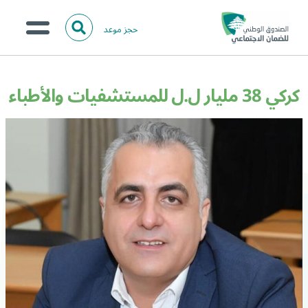
حجز موعد
ا
ل
البحث
ب
عن:
من نحن؟
ح
كركي 38 مليار ل.ل للمستشفيات والأطباء
ث
الخدمات الالكترونية
المركز الإعلامي
تواصل معنا