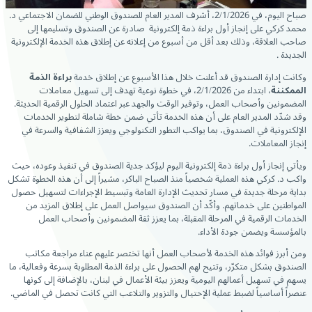
صباح اليوم، في 2/1/2026، أشرف المدير العام للصندوق الوطني للضمان الاجتماعي د.
محمد كركي على إنجاز أول براءة ذمة إلكترونية صادرة عن الصندوق وتسليمها إلى
صاحب العلاقة، وذلك بعد أقل من أسبوع من إعلانه عن إطلاق هذه الخدمة الإلكترونية
الجديدة .
وكانت إدارة الصندوق قد أعلنت خلال هذا الأسبوع عن إطلاق خدمة
براءة الذمة
الممكننة
، ابتداء من 2/1/2026، في خطوة نوعية تهدف إلى تسهيل معاملات
المضمونين وأصحاب العمل، وتوفير الوقت والجهد عبر اعتماد الحلول الرقمية الحديثة.
وقد شدّد المدير العام على أن هذه الخدمة تأتي ضمن خطة شاملة لتطوير الخدمات
الإلكترونية في الصندوق، بما يواكب التطور التكنولوجي ويعزز الشفافية والسرعة في
إنجاز المعاملات.
ويأتي إنجاز أول براءة ذمة إلكترونية اليوم ليؤكد جدية الصندوق في تنفيذ وعوده، حيث
واكب د. كركي هذه العملية شخصياً منذ الصباح الباكر، مشيراً إلى أن هذه الخطوة تشكل
بداية مرحلة جديدة في مسار تحديث الإدارة العامة وتبسيط الإجراءات لتسهيل حصول
المواطنين على خدماتهم. وأكّد أن الصندوق سيواصل العمل على إطلاق المزيد من
الخدمات الرقمية في المرحلة المقبلة، بما يعزز ثقة المضمونين وأصحاب العمل
بالمؤسسة ويضمن جودة الأداء.
ومن أبرز فوائد هذه الخدمة لأصحاب العمل أنها تختصر عليهم عناء مراجعة مكاتب
الصندوق بشكل متكرّر، وتتيح لهم الحصول على براءة الذمة المطلوبة بسرعة وفعالية، ما
يسهم في تسهيل أعمالهم اليومية ويعزز بيئة الأعمال في لبنان، بالإضافة إلى كونها
عنصراً أساسياً لضبط عملية الإحتيال والتزوير والتلاعب التي كانت تحصل في الماضي.