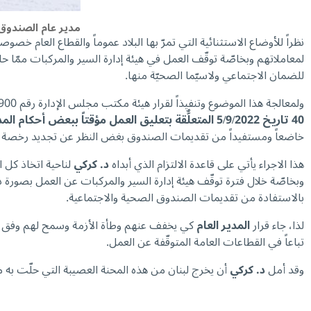
مدير عام الصندوق 
نظراً للأوضاع الاستثنائية التي تمرّ بها البلاد عموماً والقطاع العام 
لمعاملاتهم وبخاصّة توقّف العمل في هيئة إدارة السير والمركبات ممّا
للضمان الاجتماعي ولاسيّما الصحيّة منها.
ولمعالجة هذا الموضوع وتنفيذاً لقرار هيئة مكتب مجلس الإدارة رقم 900 تاريخ 6/3/2023، أصدر
40 تاريخ 5/9/2022 المتعلٌّقة بتعليق العمل مؤقتاً ببعض أحكام المذكّرة رقم 16 تاريخ 25 شباط 2008 المتعلّقة برخصة السوق العمومية الواجب اعتمادها”
خاضعاً ومستفيداً من تقديمات الصندوق بغض النظر عن تجديد رخصة القيادة المنتهية صلاحيتها ب
هذا الاجراء يأتي على قاعدة الالتزام الذي أبداه
د. كركي
لناحية اتخاذ كل ا
وبخاصّة خلال فترة توقّف هيئة إدارة السير والمركبات عن العمل بصورة د
بالاستفادة من تقديمات الصندوق الصحية والاجتماعية.
لذا، جاء قرار
المدير العام
كي يخفف عنهم وطأة الأزمة وسمح لهم وفق هذه
تباعاً في القطاعات العامة المتوقّفة عن العمل.
وقد أمل
د. كركي
أن يخرج لبنان من هذه المحنة العصيبة التي حلّت به منذ أكثر من ٣ سنوات، وتعود مؤسساته وإداراته الى العمل بشكل طبيعي ومنتظم لخدمة