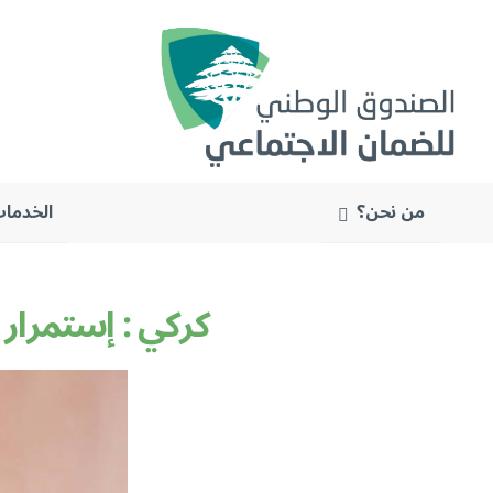
من نحن؟
الخدمات
البحث
عن:
كركي : إستمرار