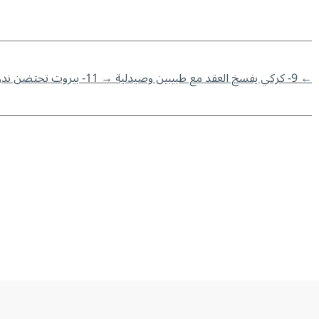
←
9- كركي يفسخ العقد مع طبيبين وصيدلية
→
11- بيروت تحتضن ندوة قومية لمؤسسات الضمان بمشاركة عربية واسعة￼