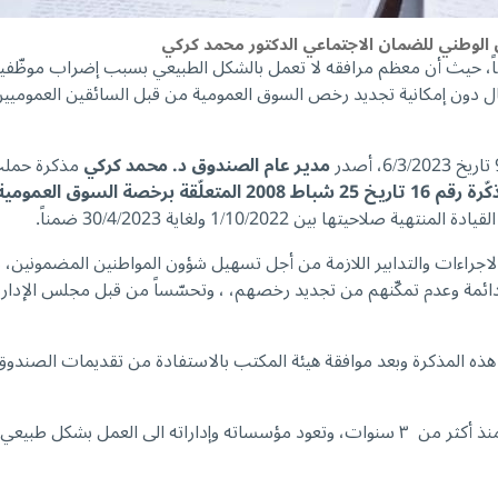
الوطني للضمان الاجتماعي الدكتور محمد كركي
خصوصاً، حيث أن معظم مرافقه لا تعمل بالشكل الطبيعي بسبب إضراب موظّفيه 
 حال دون إمكانية تجديد رخص السوق العمومية من قبل السائقين العمومي
مدير عام الصندوق د. محمد كركي
مذكرة حملت
ين 1/10/2022 ولغاية 30/4/2023 ضمناً.
لاجراءات والتدابير اللازمة من أجل تسهيل شؤون المواطنين المضمونين، ل
ائمة وعدم تمكّنهم من تجديد رخصهم، ، وتحسّساً من قبل مجلس الإدارة با
 المذكرة وبعد موافقة هيئة المكتب بالاستفادة من تقديمات الصندوق حت
 المواطن اللبناني وصون كرامته.