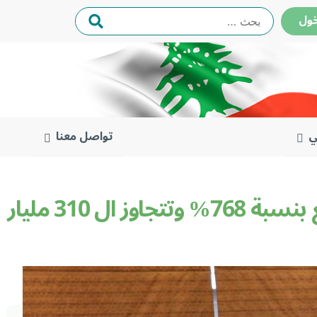
البحث
ول
عن:
ي
تواصل معنا
كركي ينشر نتائج عمل مصلحة القضايا للعام 2025: المبالغ المحصّلة ترتفع بنسبة 768% وتتجاوز ال 310 مليار