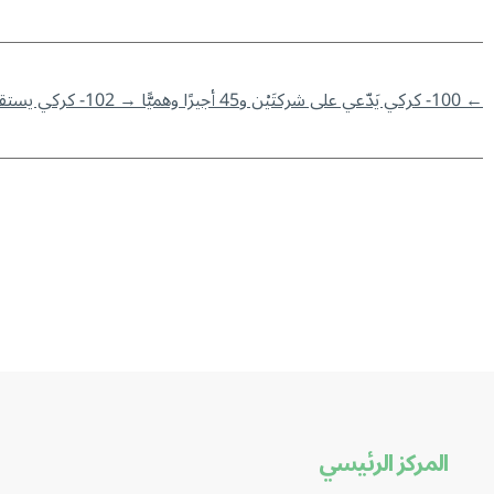
←
100- كركي يَدّعي على شركتَيْن و45 أجيرًا وهميًّا
→
102- كركي يستقبل رئيس مجلس إدارة تلفزيون لبنان و7 مليار و800 مليون سلفات استثنائية للمضمونين الاختياريين
المركز الرئيسي