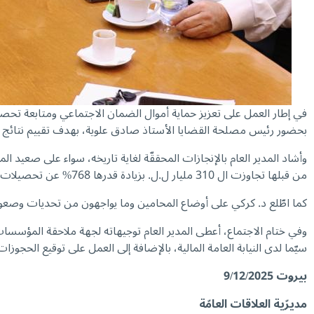
في إطار العمل على تعزيز حماية أموال الضمان الاجتماعي ومتابعة
تحصيل
بحضور رئيس مصلحة القضايا الأستاذ صادق علوية، بهدف تقييم نتائج أعمال
وأشاد المدير العام بالإنجازات المحققّة لغاية تاريخه، سواء على صعيد ا
من قبلها تجاوزت ال 310 مليار ل.ل. بزيادة قدرها 768% عن تحصيلات العام 2024.
كما اطّلع د. كركي على أوضاع المحامين وما يواجهون من تحديات وصعوبات
وفي ختام الاجتماع، أعطى المدير العام توجيهاته لجهة ملاحقة المؤسسات
سيّما لدى النيابة العامة المالية، بالإضافة إلى العمل على توقيع الحجو
بيروت
9/12/2025
مديرّية العلاقات العامّة