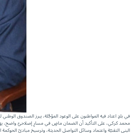
في بلدٍ اعتاد فيه المواطنون على الوعود المؤجَّلة، يبرز الصندوق الوط
محمد كركي، على التأكيد أن الضمان ماضٍ في مسارٍ إصلاحيّ واضح، يهد
البنى التقنيّة واعتماد وسائل التواصل الحديثة، وترسيخ مبادئ الحوكمة ا