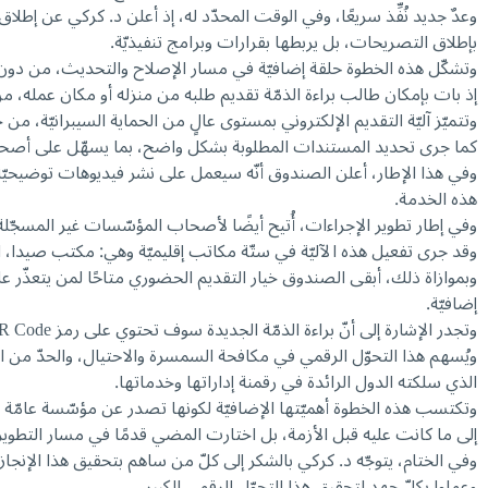
بإطلاق التصريحات، بل يربطها بقرارات وبرامج تنفيذيّة.
وتشكّل هذه الخطوة حلقة إضافيّة في مسار الإصلاح والتحديث، من دون 
إذ بات بإمكان طالب براءة الذمّة تقديم طلبه من منزله أو مكان عمله، م
وتتميّز آليّة التقديم الإلكتروني بمستوى عالٍ من الحماية السيبرانيّة، من خلال اعتماد نظام تحقّق مزدوج (Double Check)، يضمن سلامة البيانات 
كما جرى تحديد المستندات المطلوبة بشكل واضح، بما يسهّل على أصحاب
وفي هذا الإطار، أعلن الصندوق أنّه سيعمل على نشر فيديوهات توضيحيّ
هذه الخدمة.
وفي إطار تطوير الإجراءات، أُتيح أيضًا لأصحاب المؤسّسات غير المسجّلة
وقد جرى تفعيل هذه الآليّة في ستّة مكاتب إقليميّة وهي: مكتب صيدا، النب
وبموازاة ذلك، أبقى الصندوق خيار التقديم الحضوري متاحًا لمن يتعذّر 
إضافيّة.
وتجدر الإشارة إلى أنّ براءة الذمّة الجديدة سوف تحتوي على رمز QR Code تتضمّن كافّة المعلومات الأساسيّة عن براءة الذمّة.
ويُسهم هذا التحوّل الرقمي في مكافحة السمسرة والاحتيال، والحدّ من 
الذي سلكته الدول الرائدة في رقمنة إداراتها وخدماتها.
وتكتسب هذه الخطوة أهميّتها الإضافيّة لكونها تصدر عن مؤسّسة عامّة واص
إلى ما كانت عليه قبل الأزمة، بل اختارت المضي قدمًا في مسار التطوير
وعملوا بكلّ جهد لتحقيق هذا التحوّل الرقمي الكبير