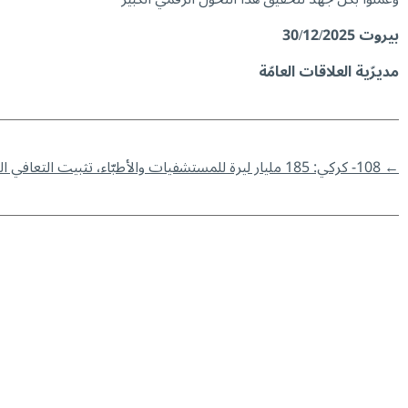
بيروت
30/12/2025
مديرّية العلاقات العامّة
←
108- كركي: 185 مليار ليرة للمستشفيات والأطبّاء، تثبيت التعافي الصحي وتعزيز الثقة