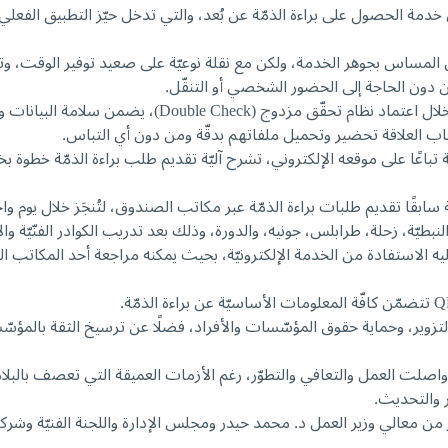
المساس بجوهر الخدمة، ولكن مع نقلة نوعيّة على صعيد توفير الوقت، و
ن دون الحاجة إلى الحضور الشخصي أو التنقّل.
ويؤكّد هويّة مقدّم الطلب، ما يحدّ من مخاطر التزوير والانتحال.
 العلاقة تحضير وتحميل ملفاتهم بدقّة ومن دون أي التباس.
ة تباعًا على موقعه الإلكتروني، تشرح آليّة تقديم طلب براءة الذمّة 
 سابقًا تقديم طلبات براءة الذمّة عبر مكاتب الصندوق، لتُنجَز خلال يوم 
طيّة، زحلة، طرابلس، جونيه، والدورة، وذلك بعد تدريب الكوادر الفنّيّة وال
عليه الاستفادة من الخدمة الإلكترونيّة، بحيث يمكنه مراجعة أحد المكاتب
التزوير، وحماية حقوق المؤسّسات والأفراد، فضلًا عن ترسيخ الثقة بالم
لت العمل والتعافي والتطوّر، رغم الأزمات العميقة التي تعصف بالبلاد. فل
 والتحديث.