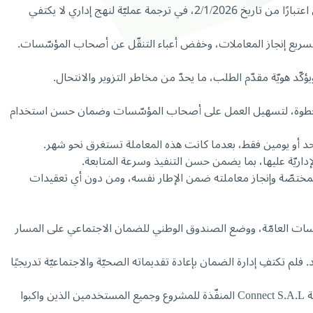
وعدٌ جديد نُفِّذ سريعًا، وفي الوقت المحدّد له، إذ أعلن د. كركي عن إطلاق خدمة الحصول على براءة الذمّة عن بُعد، والتي تدخل حيّز التطبيق الفعلي اعتبارًا من تاريخ 2/1/2026، في ترجمة عمليّة لنهج إداري لا يكتفي
تسريع إنجاز المعاملات، وخفض أعباء التنقّل عن أصحاب المؤسّسات.
خطوة بخطوة، لتسهيل العمل على أصحاب المؤسّسات وضمان حسن استخدام
واحد أو يومين فقط، بعدما كانت هذه المعاملة تستغرق نحو شهر.
إداريّة عليها، بما يضمن حسن التنفيذ وسرعة المتابعة.
 المختصّة وإنجاز معاملته ضمن الإطار نفسه، ومن دون أي تعقيدات
ؤسّسات العامّة، ووضع الصندوق الوطني للضمان الاجتماعي على المسار
م تكتفِ إدارة الضمان بإعادة تقديماته الصحيّة والاجتماعيّة تدريجيًا
وفي الختام، يتوجّه د. كركي بالشكر إلى كلّ من ساهم بتحقيق هذا الإنجاز من معالي وزير العمل د. محمد حيدر ومجلس الإدارة واللجنة الفنيّة وشركة Connect S.A.L المنفّذة للمشروع وجميع المستخدمين الذين واكبوا