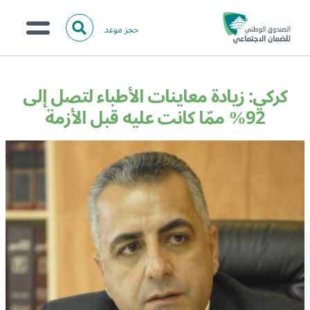
حجز موعد
ا
ل
البحث
ب
عن:
من نحن؟
ح
كركي: زيادة معاينات الأطباء لتصل إلى
ث
الخدمات الالكترونية
92% ممّا كانت عليه قبل الأزمة
المركز الإعلامي
تواصل معنا