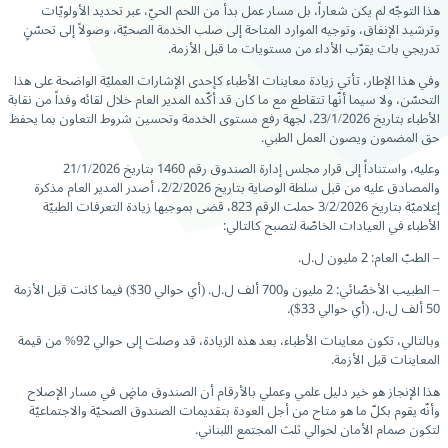
هذا التوجّه لم يكن شعاراً، بل مسار عمل بدأ من اللحم الحيّ، عبر تحديد الأولويّات
وترشيد الإنفاق، وتوجيه الموارد المتاحة إلى صلب الخدمة الصحيّة، وصولاً إلى تحسّنٍ
تدريجي بات يقرّب الأداء من مستويات ما قبل الأزمة.
وفي هذا الإطار، تأتي زيادة معاينات الأطباء كإحدى الإشارات العمليّة الواضحة على هذا
التحسّن، ولا سيما أنّها تتقاطع مع ما كان قد أكّده المدير العام خلال لقائه وفداً من نقابة
الأطباء بتاريخ 23/1/2026، لجهة رفع مستوى الخدمة وتحسين شروط التعاون بما يحفظ
حق المضمون ويصون العمل الطبي.
وعليه، واستناداً إلى قرار مجلس إدارة الصندوق رقم 1460 بتاريخ 21/1/2026
والمصادق عليه من قبل سلطة الوصاية بتاريخ 2/2/2026، أصدر المدير العام مذكرة
إعلاميّة بتاريخ 3/2/2026 حملت الرقم 823، قضى بموجبها زيادة التعرفات الطبيّة
الأطباء في العيادات الخاصّة لتصبح كالتالي:
– الطبّ العام: 2 مليون ل.ل.
– الطبيب الأخصّائي: 2 مليون و700 ألف ل.ل. (أي حوالي 30$) فيما كانت قبل الأزمة
50 ألف ل.ل. (أي حوالي 33$).
وبالتالي، تكون معاينات الأطباء، بعد هذه الزيادة، قد وصلت إلى حوالي 92% من قيمة
المعاينات قبل الأزمة.
هذا الإنجاز هو خير دليل علمي وعملي بالأرقام أن الصندوق ماضٍ في مسار الإصلاح
وأنّه يقوم بكلّ ما هو متاح من أجل العودة بتقديمات الصندوق الصحيّة والاجتماعيّة
لتكون صمام الأمان لحوالي ثلث المجتمع اللبناني.