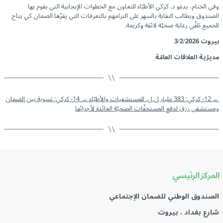
وفي الختام، يدعو د. كركي الأطبّاء للتعاون مع الخطوات الإيجابية التي يقوم بها
الصندوق ويطالب النقابة بالسهر على التزامهم بالتعرفات التي يقرّها الضمان كي يتاح
للجميع تلقّي رعاية صحيّة لائقة وكريمة.
بيروت
3/2/2026
مديرّية العلاقات العامّة
←
12- كركي: 383 مليار ل.ل. للمستشفيات والأطبّاء
→
14- كركي: تسوية بين الضمان
ومستشفى رزق لدفع المستحقّات الصحيّة العائدة لأجرائها
المركز الرئيسي
الصندوق الوطني للضمان الإجتماعي
شارع بغداد ، بيروت