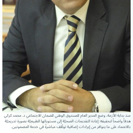
منذ بداية الأزمة، وضع المدير العام للصندوق الوطني للضمان الاجتماعي د. محمد كركي
هدفاً واضحاً لتحقيقه: إعادة التقديمات الصحيّة إلى مستوياتها الطبيعيّة بصورة تدريجيّة
بالاعتماد على ما يتوافر من إيرادات إضافية توظّف مباشرةً في خدمة المضمونين.