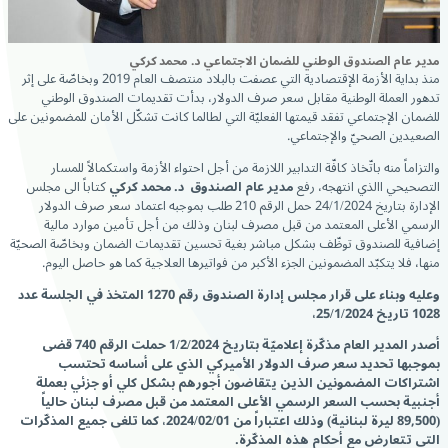
مدير عام الصندوق الوطني للضمان الاجتماعي د. محمد كركي
منذ بداية الأزمة الإقتصادية التي عصفت بالبلاد منتصف العام 2019 وبخاصّة على إثر
تدهور العملة الوطنية مقابل سعر صرف الدولار، بدأت تقديمات الصندوق الوطني
للضمان الإجتماعي تفقد قيمتها الفعليّة التي لطالما كانت تشكّل الأمان للمضمونين على
الصعيدين الصحيّ والإجتماعي.
والتزاماً منه باتّخاذ كافّة التدابير اللازمة من أجل احتواء الأزمة واستكمالاً للمسار
التصحيحي االذي انتهجه، رفع
مدير عام الصندوق د. محمد كركي
كتاباً الى مجلس
الإدارة بتاريخ 24/1/2024 حمل الرقم 210 طلب بموجبه اعتماد سعر صرف الدولار
الرسمي الأعلى المعتمد من قبل مصرف لبنان وذلك من أجل تأمين موارد مالية
إضافية للصندوق توظّف بشكل مباشر بغية تحسين تقديمات الضمان وبخاصّة الصحيّة
منها، فلا يتكبّد المضمونين الجزء الأكبر من فواتيرها العلاجية كما هو حاصل اليوم.
وعليه وبناء على قرار مجلس إدارة الصندوق رقم 1270 المتخذ في الجلسة عدد
1028 تاريخ 25/1/2024،
أصدر المدير العام مذكّرة إعلاميّة بتاريخ 1/2/2024 حملت الرقم 740 قضى
بموجبها
ت
حديد سعر صرف الدولار الأميركي الذي على أساسه تحتسب
اشتراكات المضمونين الذين يتقاضون أجورهم بشكل كلي أو جزئي بعملة
أجنبية بحسب السعر الرسمي الأعلى المعتمد من قبل مصرف لبنان حالياً
(89,500 ليرة لبنانية)
وذلك
اعتباراً من 2024/02/01، كما تلغى جميع المذكّرات
التي تتعارض مع أحكام هذه المذكّرة.