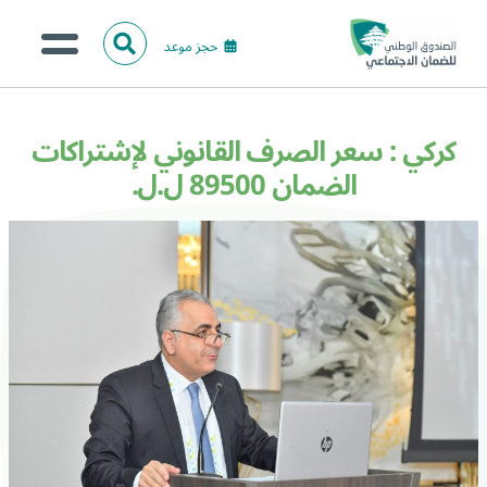
حجز موعد
ا
ل
البحث
ب
عن:
من نحن؟
ح
كركي : سعر الصرف القانوني لإشتراكات
ث
الخدمات الالكترونية
الضمان 89500 ل.ل.
المركز الإعلامي
تواصل معنا