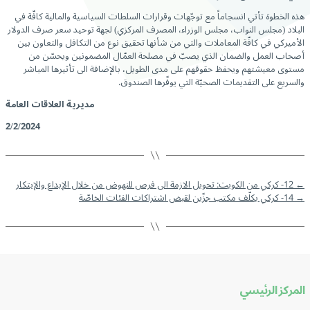
هذه الخطوة تأتي انسجاماً مع توجّهات وقرارات السلطات السياسية والمالية كافّة في
البلاد (مجلس النواب، مجلس الوزراء، المصرف المركزي) لجهة توحيد سعر صرف الدولار
الأميركي في كافّة المعاملات والتي من شأنها تحقيق نوع من التكافل والتعاون بين
أصحاب العمل والضمان الذي يصبّ في مصلحة العمّال المضمونين ويحسّن من
مستوى معيشتهم ويحفظ حقوقهم على مدى الطويل، بالإضافة الى تأثيرها المباشر
والسريع على التقديمات الصحيّة التي يوفّرها الصندوق.
مديرية العلاقات العامة
2/2/2024
←
12- كركي من الكويت: تحويل الازمة الى فرص للنهوض من خلال الإبداع والإبتكار
→
14- كركي يكلّف مكتب جزّين لقبض اشتراكات الفئات الخاصّة
المركز الرئيسي