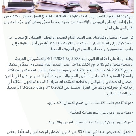
مع عودة الإستقرار النسبي إلى البلاد، عاودت قطاعات الإنتاج العمل بشكل مكثّف من
أجل إعادة الإعمار والنهوض بالإقتصاد من جديد بعد ما تضرّر بشكل كبير جرّاء العد وان
الإsرائيلي على لبنان.
في سياق متّصل وكعادته، عمد المدير العام للصندوق الوطني للضمان الإجتماعي د.
محمد كركي إلى اتّخاذ القرارات والتدابير اللازمة والإستثنائيّة من أجل الوقوف إلى
جانب المضمونين وأصحاب العمل في الظروف الصعبة.
وعليه، وبناءً على
أحكام القانون رقم 328 تاريخ 4/12/2024 والمنشور في الجريدة
الرسمية ملحق رقم 49 تاريخ 5/12/2024، أصدر المدير العام للصندوق مذكّرة إعلاميّة
بتاريخ 24/2/2025 حملت الرقم 781 قضى بموجبها تعليق المهل القانونيّة والقضائيّة
والعقديّة الممنوحة لأشخاص الحقّين العام والخاص حكماً، والمنصوص عليها في قانون
الضمان الاجتماعي والقوانين والأنظمة المتمّمة له، سواء أكانت هذه المهل شكليّة أو
إجرائيّة أو جمركيّة وذلك من الفترة الممتدّة بين 8/10/2023 ولغاية 31/3/2025 ضمناً،
على الشكل التالي:
• مهلة تقديم طلب الانتساب الى قسم الضمان الاختياري.
• مهلة مرور الزمن على التعويضات العائلية.
• مهلة مرور الزمن على تقديمات ضمان المرض والأمومة.
• المهل المنصوص عنها في المادة 80 من قانون الضمان الإجتماعي والمتعلّقة ببعض