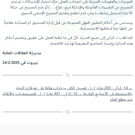
الموجبات والعقوبات المترتّبة على أصحاب العمل جرّاء احتجاز الإشتراكات أو عدم
التصريح عن التغييرات القانونيّة والإداريّة (بيع، تفرّغ، …) أو عدم التصريح عن حركة
الأجراء (تسجيل وشطب) وعن عدم تنظيم وتقديم التصريح الإسمي السنوي.
ويستثنى من أحكام التعليق المهل الممنوحة من قبل إدارة الصندوق أو المحدّدة نظاميّاً
من قبلها تبعاً لسلطتها الاستنسابية.
كما طلب د. كركي إلى جميع المدراء، كلّ في ما خصّه العمل على تطبيق وتعميم أحكام
هذه المذكرة وإصدار التعاميم التطبيقية لها عند الاقتضاء.
مديريّة العلاقات العامّة
بيروت في 24/2/2025
←
14- كركي : 200 مليار ل.ل. لغسيل الكلى وزيادات هامّة على تعرفات الدواء
والإستشفاء في الأسابيع القادمة
→
16- كركي : 441 مليار ل.ل. للمستشفيات والأطبّاء
منذ مطلع العام