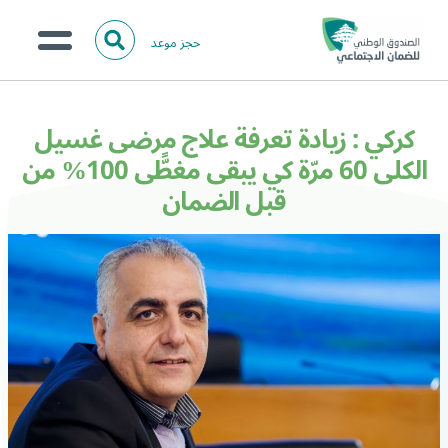
حجز موعد
ا
ل
البحث
ب
عن:
من نحن؟
ح
كركي : زيادة تعرفة علاج مرضى غسيل
ث
الخدمات الالكترونية
الكلى 60 مرّة كي يبقى مغطًّى 100% من
قبل الضمان
المركز الإعلامي
تواصل معنا