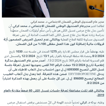
مدير عام الصندوق الوطني للضمان الاجتماعي د. محمد كركي
لطالما اعتبر
مديرعام الصندوق الوطني للضمان الاجتماعي د. محمد كركي
أن
تأمين بدل علاج مرضى غسيل الكلى هو على رأس سلّم أولويّات الضمان متعهّداً
بدراسة زيادة تعرفة بدل علاج غسيل الكلى كلما اقتضت الحاجة كي تبقى تعرفة
الصندوق مساوية لكلفة العلاج الفعلية
وبالتالي عدم تحميل المريض المضمون أيّة
فروقات مالية إضافيّة كون هذا العمل مغطّى 100% من قبل الضمان.
عليه،
و
عطفاً على قرار مجلس الادارة رقم
1275
المتخذ في جلسته عدد
1030
تاریخ
8/2/2024
ومصادقة سلطة الوصاية بالقرار رقم
13/1
تاریخ
12/2/2024
والمسجل لدى
قلم المديرية العامة بالرقم 369 تاريخ 13/2/2024،
أ
صدر مدير عام الصندوق مذكّرة
إعلامية تاريخ 15/2/2024 حملت الرقم 741 قضى بموجبها تعديل تعرفة جلسة
غسل الكلى لتصبح 6093000 ل.ل دون احتساب بدل اتعاب الاطباء على أن
يدخل
ERYTHROPOIETINE
ضمن
هذه التعرفة. كما يعدل بدل أتعاب الطبيب
المعالج ليصبح 896000 ل.ل. عن كل جلسة على أن يعمل بهذه المذكرة اعتباراً
من
8/2/2024
.
وبالتالي فقد تمّت مضاعفة تعرفة جلسات غسيل الكلى 60 ضعفاً مقارنة بالعام
.
2019
وعليه، يوجّه
د. كركي
تحذيراً شديد اللهجة الى كلّ مستشفى يرفض استقبال مرضى