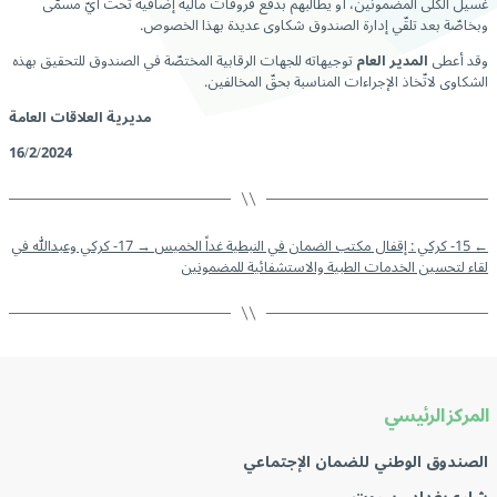
غسيل الكلى المضمونين، أو يطالبهم بدفع فروقات مالية إضافية تحت أيّ مسمّى
وبخاصّة بعد تلقّي إدارة الصندوق شكاوى عديدة بهذا الخصوص.
وقد أعطى
المدير العام
توجيهاته للجهات الرقابية المختصّة في الصندوق للتحقيق بهذه
الشكاوى لاتّخاذ الإجراءات المناسبة بحقّ المخالفين.
مديرية العلاقات العامة
16/2/2024
←
15- كركي : إقفال مكتب الضمان في النبطية غداً الخميس
→
17- كركي وعبدالله في
لقاء لتحسين الخدمات الطبية والاستشفائية للمضمونين
المركز الرئيسي
الصندوق الوطني للضمان الإجتماعي