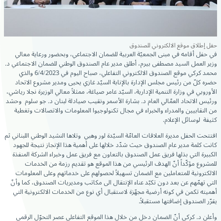
حفل إطلاق موقع الالكتروني للصندوق
في حفل أقامه في مبنى الجمعيّة العربية للضمان الاجتماعي، وبحضور ورعاية معالي
وزير العمل السيد مصطفى بيرم، أطلق مدير عام الصندوق الوطني للضمان الاجتماعي د.
محمد كركي موقع الصندوق الالكتروني التفاعلي، صباح اليوم في 6/4/2023 والذي
حضره كلّ من رئيس مجلس الإدارة بالإنابة السيّد غازي يحيى ومدير مشروع الاتحاد
الأوروبي في وزارة التنمية الإدارية، السيّد عامر صياغة، ممثلاً معالي الوزيرة نجلا رياشي،
ورئيس الاتحاد العمّالي العام د. بشارة الأسمر ونقيب صيادلة لبنان د. جو سلوم وحشد
من النقابيين والمدراء والخبراء في مجال تكنولوجيوا المعلومات والاتصالات وتغطية
كثيفة لوسائل الإعلام.
افتتحت الحفل مديرة العلاقات العامّة السيّدة لور وهبي وتلاها النشيد الوطني اللبناني ثم
كانت كلمة مدير عام الصندوق حيث شدّد خلالها على أهمية هذا الإنجاز نتيجة للجهود
الكبيرة التي بذلها فريق عمل الصندوق بالتعاون مع فريق عمل وخبراء الشركة المنفذة
للمشروع مؤكّداً أنّ الهدف الرئيسي من هذا الموقع هو تقديم رزمة من الخدمات
الالكترونية للمتعاملين مع الضمان تسهيلاً لحصولهم على خدماتهم وعلى المعلومات
التي تهمّهم عن بعد دون تكبّد عناء الإنتقال الى مكاتب ومديريات الصندوق، كما وأنّ
أهميته تكمن في كونه أرضية مجهّزة لاستقبال أي نوع من الخدمات الالكترونية التي
يقرّر الصندوق إضافتها مستقبلاً.
وأعلن د. كركي أنّ الضمان دخل من خلال هذا الموقع التفاعلي عصر التحوّل الرقمي