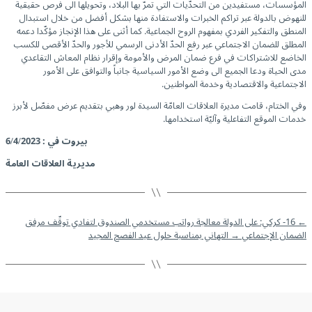
المؤسسات، مستفيدين من التحدّيات التي تمرّ بها البلاد، وتحويلها الى فرص حقيقية
للنهوض بالدولة عبر تراكم الخبرات والاستفادة منها بشكل أفضل من خلال استبدال
المنطق والتفكير الفردي بمفهوم الروح الجماعية. كما أثنى على هذا الإنجاز مؤكّدا دعمه
المطلق للضمان الاجتماعي عبر رفع الحدّ الأدنى الرسمي للأجور والحدّ الأقصى للكسب
الخاضع للاشتراكات في فرع ضمان المرض والأمومة وإقرار نظام المعاش التقاعدي
مدى الحياة ودعا الجميع الى وضع الأمور السياسية جانباً والتوافق على الأمور
الاجتماعية والاقتصادية وخدمة المواطنين.
وفي الختام، قامت مديرة العلاقات العامّة السيدة لور وهبي بتقديم عرض مفصّل لأبرز
خدمات الموقع التفاعلية وآليّة استخدامها.
بيروت في : 6/4/2023
مديرية العلاقات العامة
←
16- كركي: على الدولة معالجة رواتب مستخدمي الصندوق لتفادي توقّف مرفق
الضمان الإجتماعي
→
التهاني بمناسبة حلول عيد الفصح المجيد