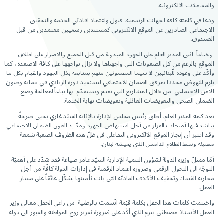
والمعاملات الالكترونية.
ودعا في كلمته كافة الجهات الرسمية، قبول واعتماد افادتي الخدمة والتحقيق
الاجتماعي الصادرين عن الموقع الالكتروني كمستندين رسميين معتمدين من قبل
الصندوق.
وختاماً اثنى المدير العام على الجهود المبذولة من قبل الجميع والاصرار على اطلاق
الموقع بالرغم من كل الصعوبات التي واجهناها ولا نزال نواجهها على كافة الاصعدة ، كما
وأكّد على وعوده للّبنانيين لا سيما المضمونين منهم بمتابعة بذل الجهود والقيام بكل ما
يلزم للنهوض مجددا بمرفق الضمان الاجتماعي ليستعيد دوره الريادي في حماية وصون
الامن الاجتماعي من خلال المشاريع التي تقدم وسيتقدّم بها تباعاً لمعالجة وضع
الضمان الصحي والتعويضات العائلية وتعويضات نهاية الخدمة.
بعد كلمة المدير العام، أطلق رئيس مجلس الإدارة بالإنابة السيّد غازي يحيى صرخةً
يناشد فيها أصحاب القرار من أجل استنهاض الجهود ومدّ يد العون للضمان الاجتماعي
وقد اعتبر أن إنجاز الموقع الالكتروني التفاعلي في ظلّ هذه الظروف الصعبة شمعة
مضيئة وسط الظلام الدامس الذي يعيشه لبنان.
أمّا ممثلّ وزيرة الدولة لشؤون التنمية الإدارية السيّد عامر صياغة فقد شدّد على أهميّة
التوجّه الى التحول الرقمي وضرورة اعتماد الرقمنة في إدارات الدولة كافّة من أجل
محاربة الفساد وتخفيف الأكلاف الماديّة التي بات تأمينها يشكّل عائقاً على مسار
العمل.
واختتمت كلمات هذا الحفل بكلمة قيّمة اتّسمت بالوطنية من راعي الحفل معالي وزير
العمل الأستاذ مصطفى بيرم الذي أكّد على ضرورة تعزيز روح المواطنة والعبور الى دولة