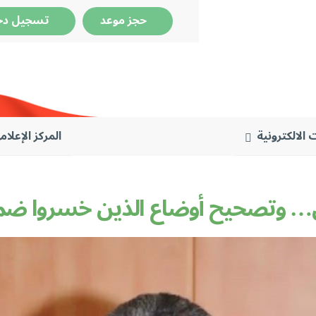
حجز موعد
تسجيل دخ
 الالكترونية
المركز الإعلام
… وتصحيح أوضاع الذين خسروا ضما