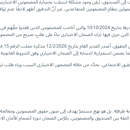
إلى الصندوق، تبيّن وجود مشكلة تتسبّب بخسارة المضمونين الاختياريين
ين بنظام المضمونين المتقاعدين، غير أنّ التدقيق أظهر لاحقًا عدم توافر 
وحيث أنّ مفاعيل المذكرة الإعلامية رقم 769، التي كان د. كركي قد أصدرها بتاريخ 2024
 التي جرى فيها ترك الضمان الاختياري بناءً على طلبٍ صريح من المضمو
وعليه،
ا يضمن استمرارية انتسابه إلى الضمان الاختياري وفق الشروط القانونية ال
يق الاجتماعي، يحدّد من خلاله المضمون الاختياري السبب وراء طلب تركه 
استجابة ظرفيّة، بل هو نهج مستمرّ يهدف إلى صون حقوق المضمونين ومعالجة 
 الثقة بين الصندوق والمضمونين، يكرّس الضمان دوره كصمام للأمان الا