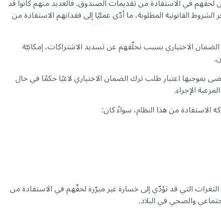
 لحقّهم في الاستفادة من تقديمات الصندوق. فالعديد منهم كانوا قد
الشروط القانونية المطلوبة، ما أدّى عمليًا إلى فقدانهم الاستفادة من
10/10/ والتي أتاحت للمضمونين الذين فقدوا حقّهم في الضمان الاختياري بسبب تخلّفهم عن تسديد الاشتراكات، إمكانيّة
ن.
 وبهدف تصويب المسار الإداري ومنع حصول خسارة غير مبرّرة في الحقوق، أصدر المدير العام بتاريخ 12/2/2026 مذكرة حملت الرقم 15 قضى بموجبها اعتبار طلب ترك الضمان الاختياري لاغيًا حكمًا في حال
مرعية الإجراء.
الاستفادة من هذا النظام، سواءً كان:
الثغرات التي قد تؤدّي إلى خسارة غير مبرّرة لحقّهم في الاستفادة من
جتماعي والصحي في البلاد.