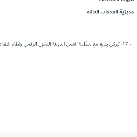
مديرّية العلاقات العامّة
←
17- كركي يتابع مع منظّمة العمل الدوليّة التحوّل الرقمي ونظام التقاعد والحماية الاجتماعية