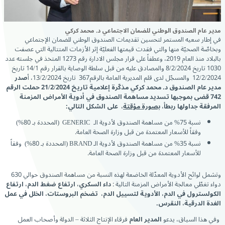
مدير عام الصندوق الوطني للضمان الاجتماعي د. محمد كركي
في إطار سعيه المستمر لتحسين تقديمات الصندوق الوطني للضمان الإجتماعي
وبخاصّة الصحيّة منها والتي فقدت قيمتها الفعليّة إثر الأزمات المتتالية التي عصفت
بالبلاد منذ العام 2019، وعطفاً على قرار مجلس الادارة رقم 1273 المتخذ في جلسته عدد
1030 تاریخ 8/2/2024 والمصادق عليه من قبل سلطة الوصاية بالقرار رقم 14/1 تاریخ
12/2/2024 والمسجّل لدى قلم المديرية العامة بالرقم367 تاریخ 13/2/2024، أ
صدر
مدير عام الصندوق د. محمد كركي مذكّرة إعلامية تاريخ 21/2/2024 حملت الرقم
742 قضى بموجبها
تسديد مساهمة الصندوق في أدوية الأمراض المزمنة
المرفقة جداولها ربطأ،
بصورة مؤقتة
، على الشكل التالي
:
نسبة 75% من مساهمة الصندوق لأدوية الـ GENERIC (المحددة بـ 80%)
وفقاً للأسعار المعتمدة من قبل وزارة الصحة العامة.
نسبة 35% من مساهمة الصندوق لأدوية الـ BRAND (المحددة بـ 80%) وفقاً
للأسعار المعتمدة من قبل وزارة الصحة العامة.
وتشمل لوائح الأدوية المعدّلة الخاضعة لهذه النسبة من مساهمة الصندوق حوالي 630
دواء تغطّي معالجة الأمراض المزمنة التالية :
داء السكري
،
ارتفاع ضغط الدم، ارتفاع
الكولسترول في الدم
،
الأدوية لتسييل الدم،
تضخم البروستات، الخلل في عمل
الغدة الدرقية، النقرس.
وفي هذا السياق، يدعو
المدير العام
فرقاء الإنتاج الثلاثة – الدولة وأصحاب العمل