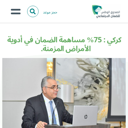
حجز موعد
ا
ل
البحث
ب
عن:
من نحن؟
ح
كركي : 75% مساهمة الضمان في أدوية
ث
الخدمات الالكترونية
الأمراض المزمنة.
المركز الإعلامي
تواصل معنا