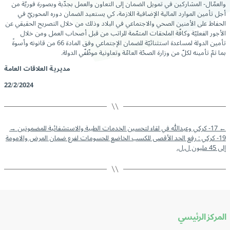
والعمّال- المشاركين في تمويل الضمان إلى التعاون والعمل بجدّية وبصورة فوريّة من
أجل تأمين الموارد المالية الإضافية اللازمة، كي يستعيد الضمان دوره المحوريّ في
الحفاظ على الأمنين الصحي والاجتماعي في البلاد وذلك من خلال التصريح الحقيقي عن
الأجور الفعليّة وكافّة الملحقات المتمّمة للراتب من قبل أصحاب العمل ومن خلال
تأمين الدولة لمساعدة استثنائيّة للضمان الإجتماعي وفق المادة 66 من قانونه وأسوةً
بما تمّ تأمينه لكلّ من وزارة الصحّة العامّة وتعاونية موظّفّي الدولة.
مديرية العلاقات العامة
22/2/2024
←
17- كركي وعبدالله في لقاء لتحسين الخدمات الطبية والاستشفائية للمضمونين
→
19- كركي : رفع الحد الأقصى للكسب الخاضع للحسومات لفرع ضمان المرض والامومة
إلى 45 مليون ل.ل.
المركز الرئيسي