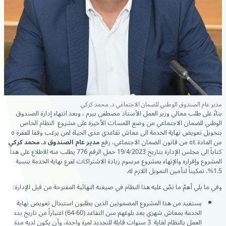
مدير عام الصندوق الوطني للضمان الاجتماعي د. محمد كركي
بناءً على طلب معالي وزير العمل الأستاذ مصطفى بيرم ، وبعد انتهاء إدارة الصندوق
الوطني للضمان الاجتماعي من وضع اللمسات الأخيرة على مشروع النظام الخاص
بتحويل تعويض نهاية الخدمة الى معاش تقاعدي مدى الحياة لمن يرغب وفقا للفقرة ٥
من المادة ٥٤ من قانون الضمان الاجتماعي، رفع
مدير عام
الصندوق د. محمد كركي
كتاباً الى مجلس الإدارة بتاريخ 19/4/2023 حمل الرقم 776 يطلب منه الاطلاع على هذا
المشروع وإقراره والإنهاء بمشروع مرسوم زيادة الاشتراكات لفرع نهاية الخدمة بنسبة
1.5%، تمكيناً لتأمين التمويل اللازم له.
وفي ما يلي أهمّ ما نصّ عليه هذا النظام في صيغته النهائية المقترحة من قبل الإدارة:
يستفيد من هذا المشروع المضمونين الذين يطلبون استبدال تعويض نهاية
الخدمة بمعاش شهري بعد بلوغهم سن التقاعد (60-64) اعتباراً من تاريخ بدء
العمل بالنظام لغاية 3 سنوات قابلة للتجديد لمرة واحدة، وأن يكون لديه مدة