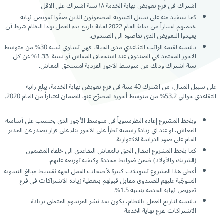
اشتراك في فرع تعويض نهاية الخدمة ١٨ سنة اشتراك على الاقل
كما يسفيد منه على سبيل التسوية المضمونون الذين صفّوا تعويض نهاية
خدمتهم اعتباراً من بداية العام 2022 لغاية تاريخ بدء العمل بهذا النظام شرط أن
يعيدوا التعويض الذي تقاضوه الى الصندوق.
بالنسبة لقيمة الراتب التقاعدي مدى الحياة، فهي تساوي نسبة 30% من متوسط
الاجور المعتمد في الصندوق عند استحقاق المعاش أو نسبة 1.33% عن كل
سنة اشتراك وذلك من متوسط الاجور الفردية لمستحق المعاش.
على سبيل المثال، من اشترك 40 سنة في فرع تعويض نهاية الخدمة، يبلغ راتبه
التقاعدي حوالي 53.2% من متوسط أجوره المصرّح عنها للضمان اعتباراً من العام 2020.
ويلحظ المشروع إعادة النظرسنوياً في متوسط الأجور الذي يحتسب على أساسه
المعاش، او عند اي زيادة رسمية تطرأ على الاجور بناء على قرار يصدر عن المدير
العام على ضوء الدراسة الاكتوارية.
كما يلحظ المشروع انتقال الحق بالمعاش التقاعدي الى خلفاء المضمون
(الشريك والأولاد) ضمن ضوابط محددة وكيفية توزيعه عليهم.
أعطى هذا المشروع تسهيلات كبيرة لأصحاب العمل لجهة تقسيط مبالغ التسوية
المتوجّبة عليهم للصندوق مقابل قبولهم بتغطية زيادة الاشتراكات في فرع
تعويض نهاية الخدمة بنسبة 1.5%.
بالنسبة لتاريخ العمل بالنظام، يكون بعد نشر المرسوم المتعلق بزيادة
الاشتراكات لفرع نهاية الخدمة