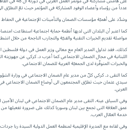
على هامش مشاركته في مؤتمر العمل العربي في دورته ال 48 في القاهرة، إلتقى رئيس الجمعيّة العربيّة للضمان الاجتماعي المديرالعام للصندوق الوطني للضمان الاجتماعي في الجمهوريّة اللبنانية
عدداً من رؤساء وأعضاء الوفود المشاركة في المؤتمر حيث تمّ التطرّق الى
وشدّد على أهميّة مؤسسات الضمان والتأمينات الإجتماعية في الحفاظ على 
كما اعتبر أن البلدان التي لديها أنظمة حماية اجتماعية استطاعت امتصا
مواصلة تقديم الخبرات التقنية والفنيّة والتجارب الناجحة من خلال انشطت
كذلك، فقد تداول المدير العام مع معالي وزير العمل في دولة فلسطين ال
اللبنانية في مجال الضمان الاجتماعي كما أعرب د. كركي عن جهوزيته ال
والخبرات المتوفّرة لدى الجمعيّة العربية للضمان الاجتماعي.
كما التقى د. كركي كلّ من مدير عام الضمان الاجتماعي في وزارة الشؤ
سيدي عثمان حيث تطرّق المجتمعون الى أوضاع الضمان الاجتماعي في بلد
العربي.
وفي السياق عينه، التقى مدير عام الضمان الاجتماعي في لبنان الأمين ال
عمق العلاقة التي تجمع بين لبنان وسوريا كذلك على ضرورة تفعيلها من أ
خدمة العمّال العرب.
وفي لقاءه مع المديرة الإقليمية لمنظمة العمل الدولية السيدة ربا جرد