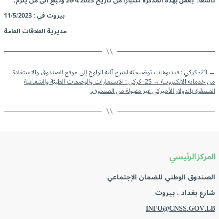
تاسعاً: يعمل بهذه المذكرة اعتبارا من تاريخ 26/4/2023 وتبلغ الى من يلزم.
بيروت في : 11/5/2023
مديرية العلاقات العامة
←
23- كركي : فيديوهات توضيحيّة لشرح آلية الولوج إلى موقع الصندوق والاستفادة
من خدماته الالكترونية
→
25- كركي : الاستمارات والوصفات الطبيّة والشعاعية
المسعّرة بالدولار الأميركي غير مقبولة من الصندوق.
المركز الرئيسي
الصندوق الوطني للضمان الإجتماعي
شارع بغداد ، بيروت
INFO@CNSS.GOV.LB