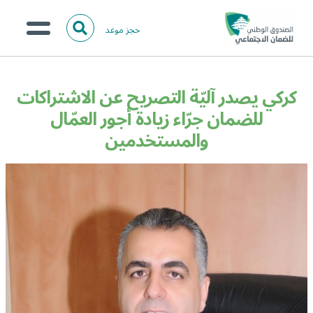
حجز موعد
ا
ل
البحث
ب
عن:
من نحن؟
ح
كركي يصدر آليّة التصريح عن الاشتراكات
ث
الخدمات الالكترونية
للضمان جرّاء زيادة أجور العمّال
والمستخدمين
المركز الإعلامي
تواصل معنا