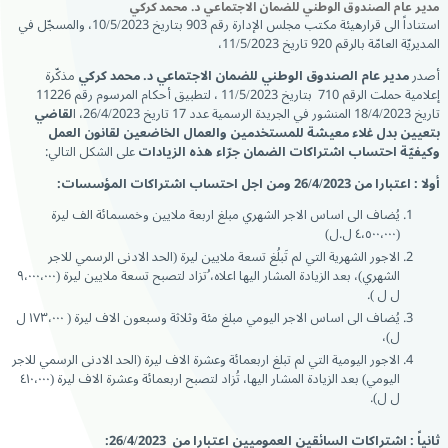
مدير عام الصندوق الوطني للضمان الاجتماعي د. محمد كركي
استناداً الى قرارهيئة مكتب مجلس الإدارة رقم 903 بتاريخ 10/5/2023، والمسجّل في
المديريّة العامّة بالرقم 920 تاريخ 11/5/2023،
أصدر
مدير عام الصندوق الوطني للضمان الاجتماعي د. محمد كركي
مذكّرة
إعلامية حملت الرقم 710 بتاريخ 11/5/2023 ، لتطبيق أحكام المرسوم رقم 11226
تاريخ 18/4/2023 المنشور في الجريدة الرسمية عدد 17 تاريخ 26/4/2023، ا
لقاضي
بتعيين بدل غلاء معيشة للمستخدمين والعمال الخاضعين لقانون العمل
وكيفيّة احتساب اشتراكات الضمان جرّاء هذه الزيادات
على الشكل التالي:
أولا : اعتبارا من 26/4/2023 ومن اجل احتساب اشتراكات المؤسسات:
يُضاف الى اساس الاجر الشهري مبلغ اربعة ملايين وخمسمائة الف ليرة
(٤،٥٠٠،٠٠٠ ل.ل)
الاجور الشهرية التي لم تَبلُغ تسعة ملايين ليرة (الحد الادنى الرسمي للاجر
الشهري)، بعد الزيادة المشار اليها اعلاه، ُتزاد لتصبح تسعة ملايين ليرة (٩،٠٠٠،٠٠٠
ل ل ).
يُضاف الى اساس الاجر اليومي مبلغ مئة وثلاثة وسبعون الاف ليرة ( ١٧٣،٠٠٠ ل
ل)،
الاجور اليومية التي لم تبلغ اربعمائة وعشرة الاف ليرة (الحد الادنى الرسمي للاجر
اليومي) بعد الزيادة المشار اليها، تُزاد لتصبح اربعمائة وعشرة الاف ليرة (٤١٠،٠٠٠
ل ل).
ثانياً : اشتراكات السائقين العموميين اعتبارا من
26/4/2023: