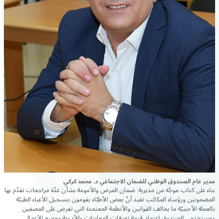
مدير عام الصندوق الوطني للضمان الاجتماعي د. محمد كركي
بناء على كتاب موجّه من مديرية ضمان المرض والأمومة بشأن عدّة مراجعات تقدّم بها
المضمونين ورؤساء المكاتب تفيد أنّ بعض الأطبّاء يقومون بتسجيل الأعباء الطبيّة
بالعملة الأجنبيّة ما يخالف القوانين والأنظمة المعتمدة التي تفرض على المصفين
ومستخدمي الصندوق اعتماد قيمة تعرفات المعاينات والأدوية وجميع الأعمال