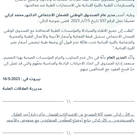
والمستلزمات الطبية بالليرة اللبنانية على الاستمارات الطبية عند معالجتها،
وعليه، أصدر
مدير عام الصندوق الوطني للضمان الاجتماعي الدكتور محمد كركي
تعميمًا حمل الرقم 937 تاريخ 15أيار 2023 قضى بموجبه التالي :
“يُطلب إلى جميع الاطباء والصيادلة والمؤسسات الطبية المتعاقدة مع الصندوق الوطني
للضمان الاجتماعي تسجيل قيمة المعاينة وأسعار الأدوية والأعمال الطبية والمخبرية
والشعاعية بالليرة اللبنانية تحت طائلة عدم قبول أي وصفة طبية تتضمن أسعار بغير
الليرة اللبنانية.”
وأكّد
المدير العام
بأنّه في حال عدم التجاوب والتزام المؤسسات الصحية بهذا التعميم،
ستعمد إدارة الصندوق الى اتخاذ الاجراءات الرادعة والمناسبة بحقّهم والتي قد تصل الى
حدّ فسخ العقود مع المخالفين منهم.
بيروت في : 16/5/2023
مديرية العلاقات العامة
←
24 – كركي يصدر آليّة التصريح عن الاشتراكات للضمان جرّاء زيادة أجور العمّال
والمستخدمين
→
26- كركي يتابع أوضاع المعلّمين المتقاعدين مع محفوض والأسمر