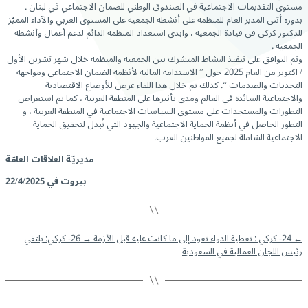
مستوى التقديمات الاجتماعية في الصندوق الوطني للضمان الاجتماعي في لبنان .
بدوره أثنى المدير العام للمنظمة على أنشطة الجمعية على المستوى العربي والآداء المميّز
للدكتور كركي في قيادة الجمعية ، وابدى استعداد المنظمة الدائم لدعم أعمال وأنشطة
الجمعية .
وتم التوافق على تنفيذ النشاط المتشرك بين الجمعية والمنظمة خلال شهر تشرين الأول
/ اكتوبر من العام 2025 حول ” الاستدامة المالية لأنظمة الضمان الاجتماعي ومواجهة
التحديات والصدمات “. كذلك تم خلال هذا اللقاء عرض للأوضاع الاقتصادية
والاجتماعية السائدة في العالم ومدى تأثيرها على المنطقة العربية ، كما تم استعراض
التطورات والمستجدات على مستوى السياسات الاجتماعية في المنطقة العربية ، و
التطور الحاصل في أنظمة الحماية الاجتماعية والجهود التي تُبذل لتحقيق الحماية
الاجتماعية الشاملة لجميع المواطنين العرب.
مديريّة العلاقات العامّة
بيروت في 22/4/2025
←
24- كركي : تغطية الدواء تعود إلى ما كانت عليه قبل الأزمة
→
26- كركي: يلتقي
رئيس اللجان العمالية في السعودية