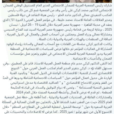
شارك رئيس الجمعية العربية للضمان الاجتماعي المدير العام للصندوق الوطني للضمان
الاجتماعي الدكتور محمد كركي على رأس وفد من الجمعية ضم كل من نائب رئيس
المكتب التنفيذي معالي الدكتور ماجد الحلو – رئيس هيئة التقاعد في دولة فلسطين
ومدير العلاقات العامة الاستاذ محمد خليفة ، في مؤتمر العمل العربي ( الدورة 51 ) الذي
يعقد في مدينة القاهرة – جمهورية مصر العربية خلال الفترة 19 – 26 ابريل / نيسان
2025 ، برعاية كريمة من فخامة رئيس جمهورية مصر العربية السيد عبد الفتاح السيسي
ومشاركة معالي وزراء العمل وممثلين عن أصحاب العمل والعمال في الدول العربية ،
اضافة الى المنظمات والهيئات العربية والدولية ذات الصلة .
وكانت للدكتور كركي سلسلة من اللقاءات مع أصحاب المعالي والسادة رؤساء الوفود
المشاركة في فعاليات المؤتمر تم خلالها عرض للسياسات الاجتماعية في المنطقة
العربية ودور الجمعية العربية للضمان الاجتماعي في تطوير وتعزيز عمل مؤسسات
الضمان والتأمينات الاجتماعية .
كما التقى الدكتور كركي مدير عام منظمة العمل العربية الاستاذ فايز علي المطيري ، وفي
مستهل اللقاء نوّه د. كركي بتقرير المدير العام لمكتب العمل العربي حول ” التنويع
الاقتصادي كمسار للتنمية : الاقتصادات الواعدة في الدول العربية ” وبالبنود الفنية
الواردة على جدول اعمال المؤتمر حول ” السياسات الاجتماعية الشاملة ودورها في الحدّ
من الفقر وتعزيز الاندماج الاقتصادي ” و ” العناقيد الاقتصادية مدخل استراتيجي
لتحقيق التنمية المستدامة ” ، وتمنى له دوام التوفيق والسداد في قيادته الحكيمة
للمنظمة ، ثم قدم له عرض لأعمال وأنشطة الجمعية المنفذة خلال العام 2024
وللمشاركات الفاعلة في المنتديات العربية والدولية ، كما أطلعه على خطة عمل الجمعية
للعام 2025 حيث من المقرر تنفيذ النشاط الأول بالتعاون مع اللجان العمالية في المملكة
العربية السعودية حول ” توسعة الشمول لتغطية العاملين في القطاع غير المنظم ” خلال
الاسبوع الأول من شهر يوليو / تموز 2025 . كما عرض له للاصلاحات والتحسينات على