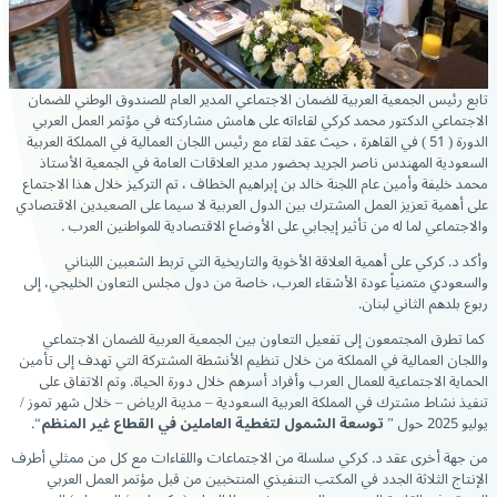
تابع رئيس الجمعية العربية للضمان الاجتماعي المدير العام للصندوق الوطني للضمان
الاجتماعي الدكتور محمد كركي لقاءاته على هامش مشاركته في مؤتمر العمل العربي
الدورة ( 51 ) في القاهرة ، حيث عقد لقاء مع رئيس اللجان العمالية في المملكة العربية
السعودية المهندس ناصر الجريد بحضور مدير العلاقات العامة في الجمعية الأستاذ
محمد خليفة وأمين عام اللجنة خالد بن إبراهيم الخطاف ، تم التركيز خلال هذا الاجتماع
على أهمية تعزيز العمل المشترك بين الدول العربية لا سيما على الصعيدين الاقتصادي
والاجتماعي لما له من تأثير إيجابي على الأوضاع الاقتصادية للمواطنين العرب .
وأكد د. كركي على أهمية العلاقة الأخوية والتاريخية التي تربط الشعبين اللبناني
والسعودي متمنياً عودة الأشقاء العرب، خاصة من دول مجلس التعاون الخليجي، إلى
ربوع بلدهم الثاني لبنان.
كما تطرق المجتمعون إلى تفعيل التعاون بين الجمعية العربية للضمان الاجتماعي
واللجان العمالية في المملكة من خلال تنظيم الأنشطة المشتركة التي تهدف إلى تأمين
الحماية الاجتماعية للعمال العرب وأفراد أسرهم خلال دورة الحياة. وتم الاتفاق على
تنفيذ نشاط مشترك في المملكة العربية السعودية – مدينة الرياض – خلال شهر تموز /
يوليو 2025 حول ”
توسعة الشمول لتغطية العاملين في القطاع غير المنظم
“.
من جهة أخرى عقد د. كركي سلسلة من الاجتماعات واللقاءات مع كل من ممثلي أطرف
الإنتاج الثلاثة الجدد في المكتب التنفيذي المنتخبين من قبل مؤتمر العمل العربي