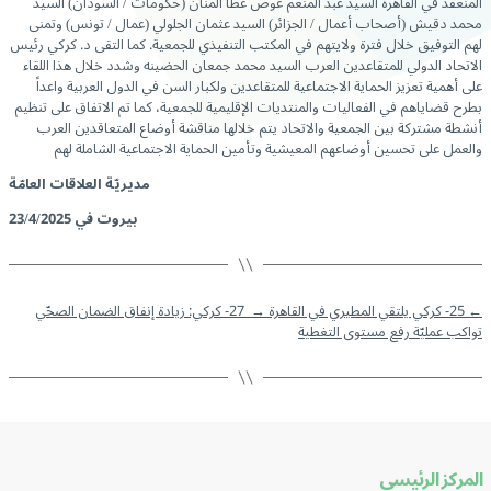
المنعقد في القاهرة السيد عبد المنعم عوض عطا المنان (حكومات / السودان) السيد
محمد دقيش (أصحاب أعمال / الجزائر) السيد عثمان الجلولي (عمال / تونس) وتمنى
لهم التوفيق خلال فترة ولايتهم في المكتب التنفيذي للجمعية. كما التقى د. كركي رئيس
الاتحاد الدولي للمتقاعدين العرب السيد محمد جمعان الحضينه وشدد خلال هذا اللقاء
على أهمية تعزيز الحماية الاجتماعية للمتقاعدين ولكبار السن في الدول العربية واعداً
بطرح قضاياهم في الفعاليات والمنتديات الإقليمية للجمعية، كما تم الاتفاق على تنظيم
أنشطة مشتركة بين الجمعية والاتحاد يتم خلالها مناقشة أوضاع المتعاقدين العرب
والعمل على تحسين أوضاعهم المعيشية وتأمين الحماية الاجتماعية الشاملة لهم
مديريّة العلاقات العامّة
بيروت في 23/4/2025
←
25- كركي يلتقي المطيري في القاهرة
→
27- كركي: زيادة إنفاق الضمان الصحّي
تواكب عمليّة رفع مستوى التغطية
المركز الرئيسي