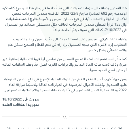
هذا التعديل يضاف الى حزمة التعديلات التي تمّ اتّخاذها في إطار هذا الموضوع كالمذكّرة
الإعلامية رقم 692 الصادرة بتاريخ 23/9/ 2022 القاضية بتعديل التعرفات لبعض
الأعمال الطبيّة والاستشفائية في فرع ضمان المرض والأمومة
خارج المستشفيات
وال 155 قراراً المتعلّق بتعديل التعرفات الخاصّة بكلّ مستشفى متعاقد مع الصندوق
في 7/10/2022، كذلك التي سوف يتمّ اتّخاذها تباعاً.
وعليه، دعا
د. كركي
القييمين على المستشفيات الى مدّ يد العون وإبداء التجاوب
المطلوب إزاء الالتزام الذي يبديه الصندوق وإدارته في دعم القطاع الصحيّ بشكل عام
والاستشفائي بشكل خاص.
كما حذّر المستشفيات المتعاقدة مع الضمان من تقاضي أية فروقات مالية إضافية غير
مبررة وذلك تحت طائلة اتخاذ التدابير والاجراءات اللازمة تصل حدّ وقف السلفات المالية
أو حتى فسخ العقود معها.
ومن جهة أخرى، أمل
المدير العام
من الدولة اللبنانية الإسراع في دفع الديون المتوجّبة
عليها للصندوق وكذلك الأموال المرصودة في الموازنات العامّة ولاسيّما موازنة العام
2022 وذلك تمكيناً له من الاستمرار في تأدية خدماته الصحية والاجتماعية للمضمونين.
بيروت في :18/10/2022
مديرية العلاقات العامة
←
26- كركي : ١٥٥ قرار لتعديل تعرفات المستشفيات المتعاقدة مع الصندوق
→
28 –