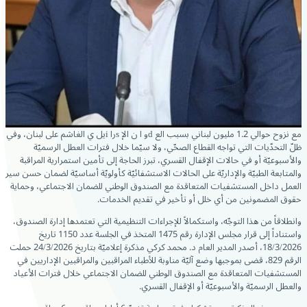
مع نزوح حوالي 1.2 مليون لبناني بسبب الع dو ا ن الإ sرا iيل ي الغاشم على لبنان، وفي
ظلّ التحدّيات التي تواجه القطاع الصحّي، ولا سيّما خلال فترات العطل الرسميّة
والأسبوعيّة أو في حالات الإقفال القسري، تبرز الحاجة إلى تأمين استمرارية المراقبة
والمتابعة الطبيّة والإداريّة على الحالات الاستشفائيّة كأولويّة أساسيّة لضمان حسن سير
العمل داخل المستشفيات المتعاقدة مع الصندوق الوطني للضمان الاجتماعي، وحماية
حقوق المضمونين من أي خلل أو تأخير في تقديم الخدمات.
وانطلاقاً من هذا التوجّه، واستكمالاً للإجراءات التنظيمية التي تعتمدها إدارة الصندوق،
واستناداً إلى قرار مجلس الإدارة رقم 1475 المتخذ في الجلسة عدد 1150 تاريخ
18/3/2026، أصدر المدير العام د. محمد كركي مذكرة إعلاميّة بتاريخ 24/3/2026 حملت
الرقم 829، قضى بموجبها وضع آليّة مناوبة للأطباء المراقبين والمراقبين الإداريين في
المستشفيات المتعاقدة مع الصندوق الوطني للضمان الاجتماعي خلال فترات الأعياد
والعطل الرسميّة والأسبوعيّة أو الإقفال القسري.