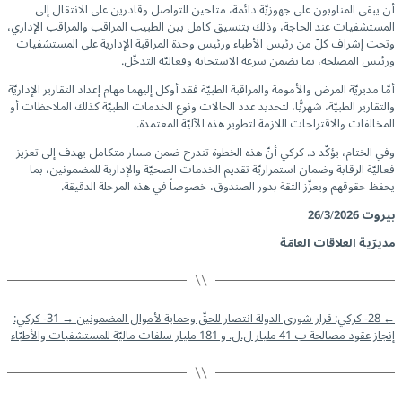
أن يبقى المناوبون على جهوزيّة دائمة، متاحين للتواصل وقادرين على الانتقال إلى
المستشفيات عند الحاجة، وذلك بتنسيق كامل بين الطبيب المراقب والمراقب الإداري،
وتحت إشراف كلّ من رئيس الأطباء ورئيس وحدة المراقبة الإدارية على المستشفيات
ورئيس المصلحة، بما يضمن سرعة الاستجابة وفعاليّة التدخّل.
أمّا مديريّة المرض والأمومة والمراقبة الطبيّة فقد أوكل إليهما مهام إعداد التقارير الإداريّة
والتقارير الطبيّة، شهريًّا، لتحديد عدد الحالات ونوع الخدمات الطبيّة كذلك الملاحظات أو
المخالفات والاقتراحات اللازمة لتطوير هذه الآليّة المعتمدة.
وفي الختام، يؤكّد د. كركي أنّ هذه الخطوة تندرج ضمن مسار متكامل يهدف إلى تعزيز
فعاليّة الرقابة وضمان استمراريّة تقديم الخدمات الصحيّة والإدارية للمضمونين، بما
يحفظ حقوقهم ويعزّز الثقة بدور الصندوق، خصوصاً في هذه المرحلة الدقيقة.
بيروت 26/3/2026
مديرّية العلاقات العامّة
←
28- كركي: قرار شورى الدولة انتصار للحقّ وحماية لأموال المضمونين
→
31- كركي:
إنجاز عقود مصالحة ب 41 مليار ل.ل. و 181 مليار سلفات ماليّة للمستشفيات والأطبّاء