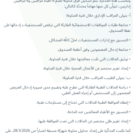
وبحسب هذه المذكرة، يتم تشكيل فرق مناوبة تضمّ 6 أطباء مراقبين و6 مراقبين
إداريين، تتولّى كل منها مهاماً محددّة كالتالي:
أ‌- يتولى المراقب الإداري خلال فترة المناوبة:
• متابعة طلبات الموافقات الاستشفائية الطارئة التي ترفض المستشفيات إدخالها على
نفقة الصندوق.
• التنسيق مع إدارات المستشفيات لحلّ كافّة المشاكل.
• متابعة إدخال المضمونين وفق أنظمة الصندوق.
• توثيق الحالات التي تمّت معالجتها خلال فترة المناوبة.
• إعداد تقرير مختصر عن الأعمال المنجزة خلال فترة المناوبة.
ب‌- يتولى الطبيب المراقب خلال فترة المناوبة:
• دراسة الحالات الطبية الطارئة التي تطرح عليه وتقييم مدى ضرورة إدخال المريض
المضمون إلى المستشفى أو إجراء العمل الطبي.
• إعطاء الموافقة الطبية للحالات التي تحتاج إلى مستلزمات طبية.
• التنسيق مع الأطباء المعالجين عند الحاجة.
• إعداد تقرير طبّي مختصر عن الحالات التي تمت الموافقة عليها.
كما نصّت المذكّرة على إعداد جداول مناوبة شهريّة مسبقة اعتباراً من 28/3/2026، على