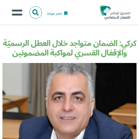
حجز موعد
ا
ل
البحث
ب
عن:
من نحن؟
ح
كركي: الضمان متواجد خلال العطل الرسميّة
ث
الخدمات الالكترونية
والإقفال القسري لمواكبة المضمونين
المركز الإعلامي
تواصل معنا