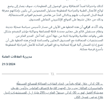
كذلك واحترامًا لمبدأ الشفافيّة وحق الوصول إلى المعلومات، سوف يصار إلى وضع
لوائح الأعمال الطبية والجراحية المقطوعة بمتناول المضمونين كي يكون بإمكانهم معرفة
قيمة البدل المتوجّب عليهم وبالتالي الحدّ من هامش تضخيم الفواتير الاستشفائيّة،
وذلك من خلال نشرها على الموقع الإلكتروني التفاعلي للصندوق.
وقد أكّد
د. كركي
أن هذه الخطوة هي الأولى في مسار تأسيس سياسة صحيّة جديدة
ونظام مستقبلي قائم على معايير محددة قابلة للمضاعفة ومواكبة مؤشر التضخم بشكل
علمي وقواعد نظامية وقانونية ثابتة من جهة أخرى. كما أمل المدير العام من
المستشفيات المتعاقدة مع الصندوق التعاون والمساعدة لإنجاح هذه الخطوة على أن
تضع إدارة الضمان آلية فوريّة لمعالجة ودفع الفواتير العائدة للأعمل الجراحيّة المقطوعة
بأسرع فرصة ممكنة.
مديرية العلاقات العامة
21/3/2024
←
28- كركي خلال لقائه وفداً من اتحاد النقابات العماليّة للمصالح المستقلّة
والمؤسسات العامّة : يجب بذل الجهود اللازمة لإنصاف العاملين وتأمين ظروف
معيشيّة أفضل لهم
→
30- كركي يستهلّ العام ب 295 مليار ل.ل للمستشفيات كبدل
علاج مرضى غسيل الكلى