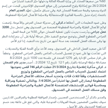
60% من سعرها المحدّد في وزارة الصحّة العامّة ودخولها حيّز التنفيذ اعتباراً من
26/2/2024 مع إمكانيّة ولوج المضمونين إلى موقع الصندوق الإلكتروني للبحث عن إسم
الدواء وسعره وقيمة مساهمة الضمان فيه. وفي سياق متّصل، تعهّد
المدير العام
باعتماد إجراء مثيل بالنسبة للفاتورة الإستشفائيّة ولاسيّما الأعمال الجراحيّة المقطوعة.
وعلى ضوء التعليمات التي أعطاها
د.كركي
إلى مديريّة ضمان المرض والأمومة، وُضعت
لوائح الأعمال الطبيّة والجراحية المقطوعة المعتمدة من الصندوق وهي تشمل بدل
3200
عمل جراحي
ودُرست بحيث تكون تغطية الضمان حوالي 50% من قيمة العمل
الجراحي المقطوع الفعلي وتوضع موضع التنفيذ خلال مرحلة أولية على أن يتم إعادة النظر
بها وفي مسلك العمل المعتمد بعد ستة أشهر من تاريخ بدء التنفيذ، إذا لزم الأمر.
أمّا على صعيد العمل الداخلي في الصندوق، وبعد الأخذ برأي اللجنة الفنيّة والتعديلات
التي تقدّمت بها على نموذج تفصيل الحساب الخاص بالعمل الجراجي المقطوع، وعطفاً
على قرار مجلس الإدارة رقم 1276 المتخذ في جلسته عدد 1030 تاریخ 8/2/2024
مصادقة سلطة الوصاية بالقرار رقم 12/1 تاريخ 12 /2/2024 ، أصدر
مدير عام الضمان
د. كركي مذّكرة إعلاميّة بتاريخ 21/3/2024 حملت الرقم 746 قضى بموجبها
اعتماد تفصيل الحساب الخاص بالعمل الجراحي المقطوع وتوزيع
المستشفيات وفقاً لثلاث فئات وتحديد أسعار مختلف الأعمال الجراحية
المقطوعة ليصار إلى العمل بها ا
عتباراً من 1/4/2024، وبالتالي ت
صفية ومراقبة
ومحاسبة فواتير الإستشفاء المتضمنة الأعمال الطبية والجراحية المقطوعة
وفق مسلك العمل المعتمد في الصندوق.
والجدير بالذكر أنّ المستخدمين المعنيين بإصدار الموافقة المطلوبة والمراقبين الاداريين
سوف يعلمون المضمون بقيمة الفروقات المتوجبة عليه، والتي تقع على عاتقه بعد حسم
مساهمة الصندوق وفق الأصول.