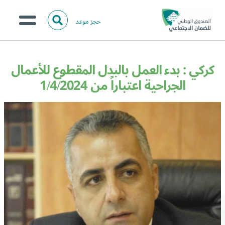
حجز موعد
ا
ل
البحث
ب
عن:
من نحن؟
ح
كركي : بدء العمل بالبدل المقطوع للأعمال
ث
الخدمات الالكترونية
الجراحية اعتباراً من 1/4/2024
المركز الإعلامي
تواصل معنا