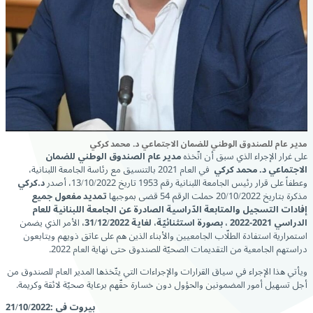
مدير عام للصندوق الوطني للضمان الاجتماعي د. محمد كركي
على غرار الإجراء الذي سبق أن اتّخذه
مدير عام الصندوق الوطني للضمان
الاجتماعي د. محمد كركي
في العام 2021 بالتنسيق مع رئاسة الجامعة اللبنانية،
وعطفاً على قرار رئيس الجامعة اللبنانية رقم 1953 تاريخ 13/10/2022، أصدر
د.كركي
مذكرة بتاريخ 20/10/2022 حملت الرقم 54 قضى بموجبها
تمديد مفعول جميع
إفادات التسجيل والمتابعة الدّراسية الصادرة عن الجامعة اللبنانية للعام
الدراسي 2021-2022 ، بصورة استثنائيّة،
لغاية 31/12/2022،
الأمر الذي يضمن
استمرارية استفادة الطلّاب الجامعيين والأبناء الذين هم على عاتق ذويهم ويتابعون
دراستهم الجامعية من التقديمات الصحيّة للصندوق حتى نهاية العام 2022.
ويأتي هذا الإجراء في سياق القرارات والإجراءات التي يتّخذها المدير العام للصندوق من
أجل تسهيل أمور المضمونين والحؤول دون خسارة حقّهم برعاية صحيّة لائقة وكريمة.
بيروت في :21/10/2022