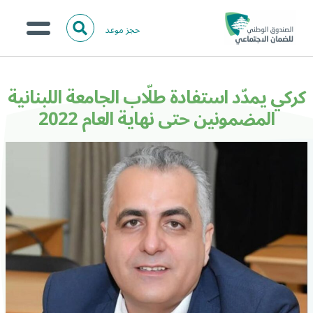
حجز موعد
ا
ل
البحث
ب
عن:
من نحن؟
ح
كركي يمدّد استفادة طلّاب الجامعة اللبنانية
ث
الخدمات الالكترونية
المضمونين حتى نهاية العام 2022
المركز الإعلامي
تواصل معنا