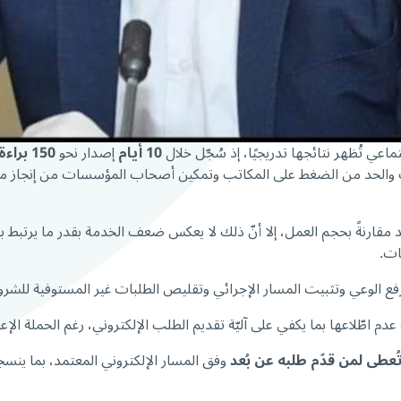
ي تُظهر نتائجها تدريجيًا، إذ سُجّل خلال
10 أيام
إصدار نحو
150
براءة
 والحد من الضغط على المكاتب وتمكين أصحاب المؤسسات من إنجاز معاملا
ذمّة التي صدرت منذ 2/1/2026 لا يُعدّ مرتفعًا بعد مقارنةً بحجم العمل، إلا أنّ ذلك لا يعكس ضعف ا
سات.
لرفع الوعي وتثبيت المسار الإجرائي وتقليص الطلبات غير المستوفية للشرو
اطّلاعها بما يكفي على آليّة تقديم الطلب الإلكتروني، رغم الحملة الإعلا
 تُعطى لمن قدّم طلبه عن بُعد
وفق المسار الإلكتروني المعتمد، بما ين