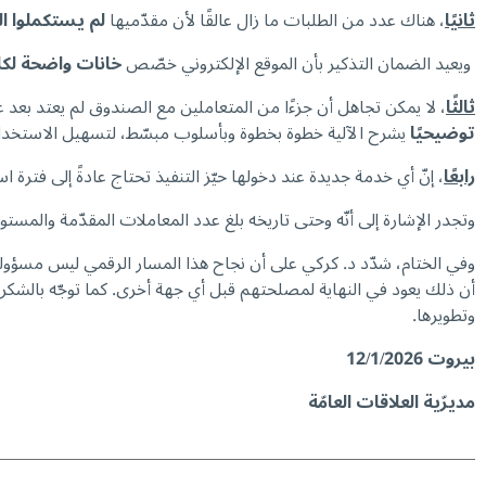
ثانيًا
، هناك عدد من الطلبات ما زال عالقًا لأن مقدّميها
لم يستكملوا ا
ويعيد الضمان التذكير بأن الموقع الإلكتروني خصّص
خانات واضحة لكل
ثالثًا
، لا يمكن تجاهل أن جزءًا من المتعاملين مع الصندوق لم يعتد بعد 
توضيحيًا
يشرح الآلية خطوة بخطوة وبأسلوب مبسّط، لتسهيل الاستخدام
رابعًا
، إنّ أي خدمة جديدة عند دخولها حيّز التنفيذ تحتاج عادةً إلى فترة 
وتجدر الإشارة إلى أنّه وحتى تاريخه بلغ عدد المعاملات المقدّمة والمستوفية للشروط حوالي 410 معاملة وهي قيد الدرس وسوف يصار إلى إ
وفي الختام، شدّد د. كركي على أن نجاح هذا المسار الرقمي ليس مسؤولي
أن ذلك يعود في النهاية لمصلحتهم قبل أي جهة أخرى. كما توجّه بالشكر
وتطويرها.
بيروت
12/1/2026
مديرّية العلاقات العامّة