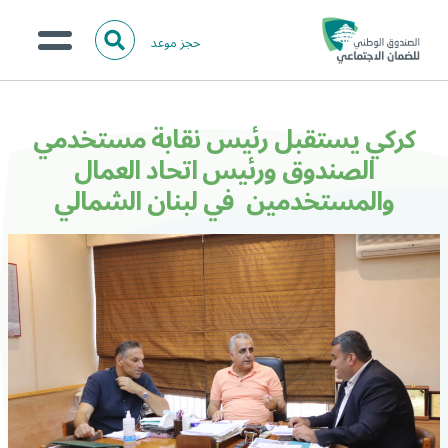
حجز موعد
ا
ل
البحث
ب
عن:
من نحن؟
ح
كركي يستقبل رئيس نقابة مستخدمي
ث
الخدمات الالكترونية
الصندوق ورئيس اتحاد العمال
والمستخدمين في لبنان الشمالي
المركز الإعلامي
تواصل معنا