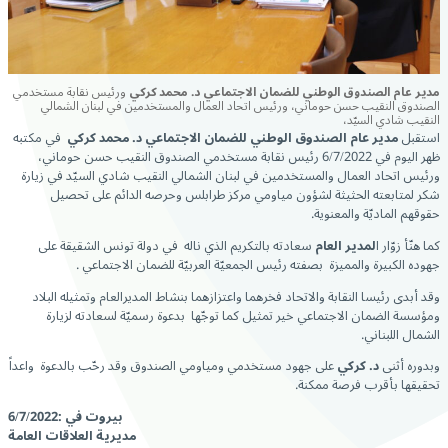
مدير عام الصندوق الوطني للضمان الاجتماعي د. محمد كركي
ورئيس نقابة مستخدمي
الصندوق النقيب حسن حوماني، ورئيس اتحاد العمال والمستخدمين في لبنان الشمالي
النقيب شادي السيّد،
استقبل
مدير عام الصندوق الوطني للضمان الاجتماعي د. محمد كركي
في مكتبه
ظهر اليوم في 6/7/2022 رئيس نقابة مستخدمي الصندوق النقيب حسن حوماني،
ورئيس اتحاد العمال والمستخدمين في لبنان الشمالي النقيب شادي السيّد في زيارة
شكر لمتابعته الحثيثة لشؤون مياومي مركز طرابلس وحرصه الدائم على تحصيل
حقوقهم الماديّة والمعنوية.
كما هنّأ زوّار ا
لمدير العام
سعادته بالتكريم الذي ناله في دولة تونس الشقيقة على
جهوده الكبيرة والمميزة بصفته رئيس الجمعيّة العربيّة للضمان الاجتماعي .
وقد أبدى رئيسا النقابة والاتحاد فخرهما واعتزازهما بنشاط المديرالعام وتمثيله البلاد
ومؤسسة الضمان الاجتماعي خير تمثيل كما توجّها بدعوة رسميّة لسعادته لزيارة
الشمال اللبناني.
وبدوره أثنى
د. كركي
على جهود مستخدمي ومياومي الصندوق وقد رحّب بالدعوة واعداً
تحقيقها بأقرب فرصة ممكنة.
بيروت في :6/7/2022
مديرية العلاقات العامة