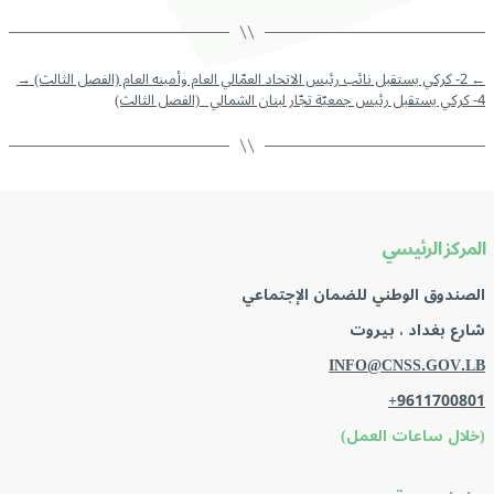
←
2- كركي يستقبل نائب رئيس الاتحاد العمّالي العام وأمينه العام (الفصل الثالث)
→
4- كركي يستقبل رئيس جمعيّة تجّار لبنان الشمالي (الفصل الثالث)
المركز الرئيسي
الصندوق الوطني للضمان الإجتماعي
شارع بغداد ، بيروت
INFO@CNSS.GOV.LB
+9611700801
(خلال ساعات العمل)