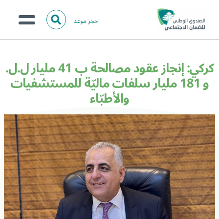
حجز موعد
ا
ل
البحث
ب
عن:
من نحن؟
ح
كركي: إنجاز عقود مصالحة ب 41 مليار ل.ل.
ث
الخدمات الالكترونية
و 181 مليار سلفات ماليّة للمستشفيات
والأطبّاء
المركز الإعلامي
تواصل معنا