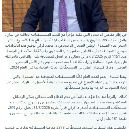
في إطار مفاعيل الاجتماع الذي عقده مؤخراً مع نقيب المستشفيات الخاصّة في لبنان،
والذي تعهّد خلاله بالشروع بتنفيذ بعض المطالب ابتداءً من مطلع هذا الأسبوع، باشر
المدير العام للصندوق الوطني للضمان الاجتماعي د. محمد كركي بوضع هذه الالتزامات
موضع التنفيذـ فقد تمّ إحالة قرار مجلس إدارة الصندوق رقم 1478 المتّخذ في الجلسة
عدد 1151 تاريخ 27/3/2026 إلى معالي وزير العمل للمصادقة عليه، والقاضي بالموافقة
على إجراء عقود مصالحة وإبراء ذمّة لثلاثة مستشفيات وهي دار الأمل الجامعي،
العاصي، ومركز كسروان الطبي عن المستحقّات الماليّة العائدة لما قبل العام 2024.
وهذا السياق، يدعو المدير العام كافّة المستشفيات المتعاقدة مع الصندوق والتي
تتوجّب لها ديون عليه، الإسراع في تقديم معاملاتها وفقاً للأصول المطلوبة، للعمل على
إنجاز التسويات اللازمة لها ودفع مستحقّاتها.
كذلك، والتزماً منه بما تعهّد به دائماً من دعم للقطاع الاستشفائي بشتّى الوسائل
الممكنة، وبغية ضمان استمراريّة تقديم الخدمات للمضمونين وتسريع عمليّة تسديد
مستحقّات المستشفيات، أصدر د. كركي قراراً بتاريخ 31/3/2026، حمل الرقم 209،
قضى بموجبه إعطاء سلفات ماليّة للمستشفيات والأطباء المتعاقدين مع الصندوق،
بقيمة 181 مليار ل.ل.
خُصّصت هذه السلفات لتسديد مستحقّات 2878 معاملة استشفائية لعلاجات قدّمت