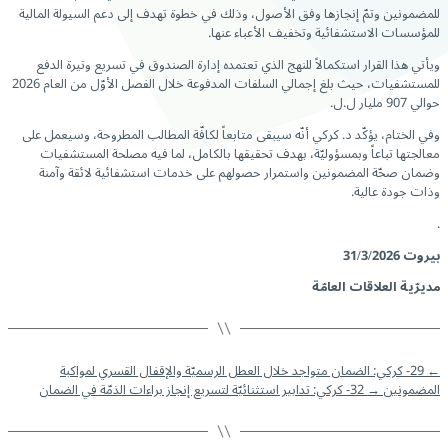
للمضمونين وتمّ إنجازها وفق الأصول، وذلك في خطوة تهدف إلى دعم السيولة المالية
للمؤسسات الاستشفائية وتخفيف الأعباء عنها.
ويأتي هذا القرار استكمالاً للنهج الذي تعتمده إدارة الصندوق في تسريع وتيرة الدفع
للمستشفيات، حيث بلغ إجمالي السلفات المدفوعة خلال الفصل الأوّل من العام 2026
حوالي 907 مليار ل.ل.
وفي الختام، يؤكّد د. كركي أنّه سيبقى متابعاً لكافّة المطالب المطروحة، وسيعمل على
معالجتها تباعاً وبمسؤوليّة، بهدف تحقيقها بالكامل، لما فيه مصلحة المستشفيات
وضمان صحّة المضمونين واستمرار حصولهم على خدمات استشفائية لائقة وآمنة
وذات جودة عالية.
.
بيروت 31/3/2026
مديرّية العلاقات العامّة
←
29- كركي: الضمان متواجد خلال العطل الرسميّة والإقفال القسري لمواكبة
المضمونين
→
32- كركي: تدابير استثنائيّة لتسريع إنجاز براءات الذمّة في الضمان