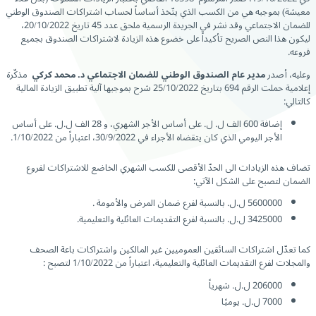
معيشة) بموجبه هي من الكسب الذي يتّخذ أساساً لحساب اشتراكات الصندوق الوطني
للضمان الاجتماعي وقد نشر في الجريدة الرسمية ملحق عدد 45 تاريخ 20/10/2022،
ليكون هذا النص الصريح تأكيداً على خضوع هذه الزيادة لاشتراكات الصندوق بجميع
فروعه.
وعليه، أصدر
مدير عام الصندوق الوطني للضمان الاجتماعي د. محمد كركي
مذكّرة
إعلامية حملت الرقم 694 بتاريخ 25/10/2022 شرح بموجبها آلية تطبيق الزيادة المالية
كالتالي:
إضافة 600 الف ل. ل. على أساس الأجر الشهري، و 28 الف ل.ل. على أساس
الأجر اليومي الذي كان يتقضاه الأجراء في 30/9/2022، اعتباراً من 1/10/2022.
تضاف هذه الزيادات الى الحدّ الأقصى للكسب الشهري الخاضع للاشتراكات لفروع
الضمان لتصبح على الشكل الآتي:
5600000 ل.ل. بالنسبة لفرع ضمان المرض والأمومة .
3425000 ل.ل. بالنسبة لفرع التقديمات العائلية والتعليمية.
كما تعدّل اشتراكات السائقين العموميين غير المالكين واشتراكات باعة الصحف
والمجلات لفرع التقديمات العائلية والتعليمية، اعتباراً من 1/10/2022 لتصبح :
206000 ل.ل. شهرياً
7000 ل.ل. يوميًا