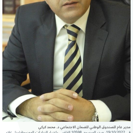
مدير عام للصندوق الوطني للضمان الاجتماعي د. محمد كركي
في 19/10/2022، صدر المرسوم 10598 القاضي باعتبار الزيادات الممنوحة (بدل غلاء