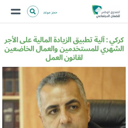
حجز موعد
ا
ل
البحث
ب
عن:
من نحن؟
ح
كركي : آلية تطبيق الزيادة المالية على الأجر
ث
الخدمات الالكترونية
الشهري للمستخدمين والعمال الخاضعين
لقانون العمل
المركز الإعلامي
تواصل معنا