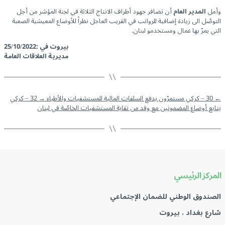
وأمل
المدير العام
أن تضافر جهود أطراف الانتاج الثلاثة في لجنة المؤشر من أجل
التوصّل الى زيادة إضافية للرواتب في القريب العاجل نظراً للأوضاع المعيشية الصعبة
التي يمرّ بها عمال ومستخدمو لبنان.
بيروت في :25/10/2022
مديرية العلاقات العامة
←
30 – كركي مستمرّون بدفع السلفات المالية للمستشفيات والأطباء
→
32 – كركي
يتابع أوضاع المضمونين مع وفد من نقابة المستشفيات الخاصّة في لبنان
المركز الرئيسي
الصندوق الوطني للضمان الإجتماعي
شارع بغداد ، بيروت