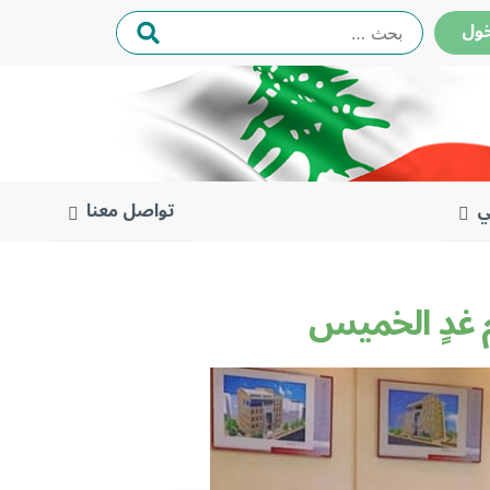
البحث
ول
عن:
ي
تواصل معنا
م غدٍ الخميس