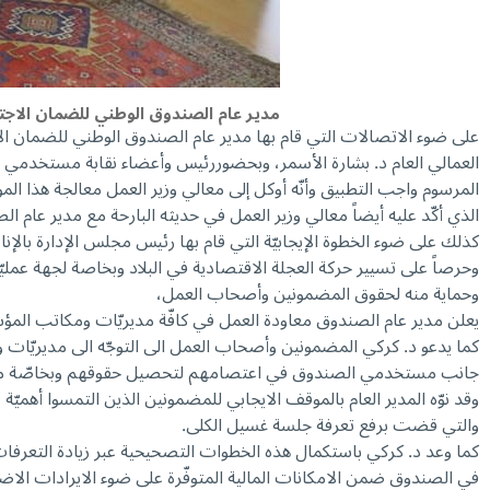
مدير عام الصندوق الوطني للضمان الاجت
على ضوء الاتصالات التي قام بها مدير عام الصندوق الوطني للضمان ا
المرسوم واجب التطبيق وأنّه أوكل إلى معالي وزير العمل معالجة هذا ا
الذي أكّد عليه أيضاً معالي وزير العمل في حديثه البارحة مع مدير عام
كذلك على ضوء الخطوة الإيجابيّة التي قام بها رئيس مجلس الإدارة بالإ
وحرصاً على تسيير حركة العجلة الاقتصادية في البلاد وبخاصة لجهة عمليّا
وحماية منه لحقوق المضمونين وأصحاب العمل،
يعلن مدير عام الصندوق معاودة العمل في كافّة مديريّات ومكاتب المؤسسة بال
كما يدعو د. كركي المضمونين وأصحاب العمل الى التوجّه الى مديريّات
جانب مستخدمي الصندوق في اعتصامهم لتحصيل حقوقهم وبخاصّة م
وقد نوّه المدير العام بالموقف الايجابي للمضمونين الذين التمسوا أهميّ
والتي قضت برفع تعرفة جلسة غسيل الكلى.
كما وعد د. كركي باستكمال هذه الخطوات التصحيحية عبر زيادة التعرفات ا
في الصندوق ضمن الامكانات المالية المتوفّرة على ضوء الايرادات الاض