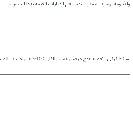
والأمومة، وسوف يصدر المدير العام القرارات اللازمة بهذا الخصوص
←
30-كركي : تغطية علاج مرضى غسيل الكلى 100% على حساب الصندوق وعلى كافّة المستشفيات الإلتزم بذلك.