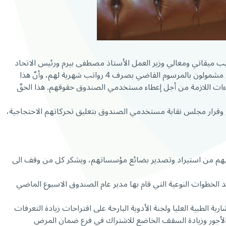
ب ميقاتي ومعالي وزير العمل الأستاذ مصطفى بيرم ورئيس الاتحاد
العمالي العام د. بشارة الأسمر، وبحضوررئيس وأعضاء نقابة مستخدمي الصندوق، حيث أبلغه دولة الرئيس بأن مطالب المستخدمين محقّة وأنّهم مشمولون بالمرسوم القاضي بصرف 4 رواتب شهرية لهم، وأنّ هذا
جراءات اللازمة من أجل إعطاء مستخدمي الصندوق حقوقهم. هذا الحقّ
يوم وقرار مجلس نقابة مستخدمي الصندوق بتعليق تحركاتهم الاحتجاجية،
تمكينهم من استيراد وتصدير بضائع مؤسساتهم، ويشكر كل من وقف الى
عد الخطوات النوعية التي قام بها مدير عام الصندوق الاسبوع الماضي
الطبية العليا ولجنة الأدوية البارحة على اقتراحات زيادة التعرفات
دة الأجور وزيادة السقف الخاضع للاشتراك في فرع ضمان المرض