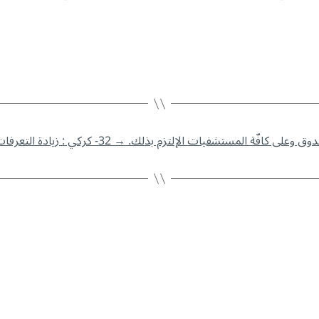
→
32- كركي : زيادة التعرفات الطبية والاستشفائيّة والدوائية، صفحة جديدة واعدة للضمان