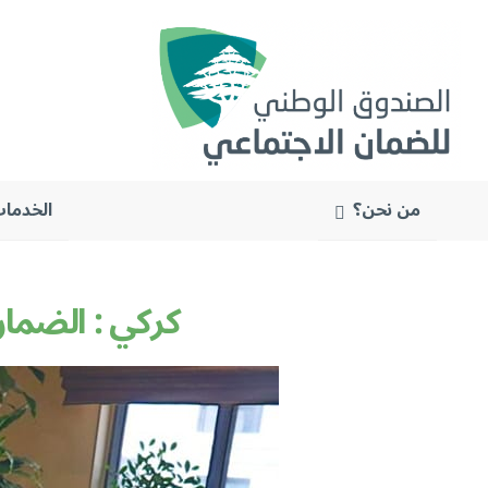
من نحن؟
الخدمات
البحث
عن:
كركي : الضمان