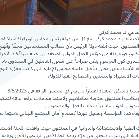
ماعي د. محمد كركي
لاجتماعي د.محمد كركي مع كل من دولة رئيس مجلس الوزراء الأستاذ نجي
لموضوع فورعودته من مؤتمر العمل الدولي المنعقد في جنيف، واتّخاذ الا
 الصندوق كون المرسوم ينصّ صراحةً على شمول العاملين في الصندوق به.
نابة الأستاذ غازي يحيى بتأجيل جلسة مجلس الإدارة التي كانت مقرّرة ال
ت الاستيراد والتصدير، والمصالح العليا للدولة،
شكل المعتاد اعتباراً من يوم غدٍ الخميس الواقع في 8/6/2023.
 ومكاتب الصندوق لمتابعة معاملاتهم ولاسيّما معاملات براءة الذمّة ل
ندوبي المؤسسات وأصحاب العمل والمضمونين.
ة بقاء هذه المؤسسة وتفعيل دورها كصمام أمان المجتمع اللبناني لاسيّما ب
لطبية والاستشفائية والدوائية في الصندوق حيث وافقت اللجنة الاستشارية 
افية التي سوف تتحقق من جرّاء زيادة الحدّ الأدنى الرسمي للأجور وزيا