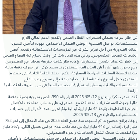
في إطار التزامه بضمان استمرارية القطاع الصحي وتقديم الدعم المالي اللازم
للمستشفيات، يواصل الصندوق الوطني للضمان الاجتماعي جهوده لتأمين السيولة
المالية الضرورية من أجل تعزيز الشراكة مع المؤسسات الاستشفائية وتقديم أفضل
الخدمات الصحية للمضمونين. وتأتي هذه المبادرات في وقت يحتاج فيه القطاع الصحي
إلى خطوات عملية تضمن استمراريته وإعادة نظر شاملة بطريقة تعاطيه مع المضمونين.
ومع دخول شهر أيار، أعلن المدير العام للصندوق د. محمد كركي عن صرف دفعة مالية
جديدة لتغطية العمليات الجراحية المقطوعة، لتكون بذلك الدفعة الثانية التي يصدرها
الصندوق خلال أسبوع واحد فقط، في خطوة تهدف إلى تسريع وتيرة الدفع
للمستشفيات والأطباء وضمان استمرارية الخدمات الطبيّة في ظل الظروف الاقتصادية
الراهنة.
فقد أصدر د. كركي بتاريخ 12/ 05/ 2025 القرار رقم 390، قضى بموجبه بصرف دفعة
مالية جديدة للمستشفيات المتعاقدة مع الصندوق، على حساب معاملات الأعمال
الجراحية المقطوعة، بقيمة 42 مليار ليرة لبنانية وتمّ تحويل هذه الأموال إلى حسابات
المستشفيات والأطباء في 13/ 05/ 2025.
وبهذا، يرتفع مجموع ما تم تسديده منذ مطلع العام 2025 عن هذه الأعمال إلى نحو 752
مليار ليرة، إضافة إلى 448 مليار ليرة عن معاملات علاج مرضى غسيل الكلى، و367 مليار
ليرة لتقديمات صحيّة تشمل المعاينات والدواء للمضمونين.
وبذلك، يكون الصندوق الوطني للضمان الاجتماعي قد سدّد للمستشفيات، والأطباء،