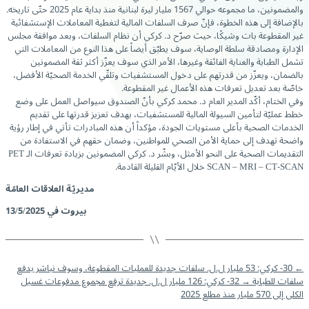
والمضمونين، ما مجموعه حوالي 1567 مليار ليرة لبنانية منذ بداية عام 2025 حتّى تاريخه.
بالإضافة إلى هذه الخطوة، فإنّ صرف السلفات المالية لتغطية المعاملات الإستشفائية
غير المقطوعة بات وشيكًا، حيث صرّح د. كركي أن نظام السلفات، وبعد موافقة مجلس
الإدارة ومصادقة سلطة الوصاية، سوف يطبّق أيضاً على هذا النوع من المعاملات التي
تشمل الطبابة والعناية الفائقة وغيرها، الأمر الذي سوف يعزّز أكثر ثقة المضمونين
بالضمان، ويعزّز من قدرتهم على دخول المستشفيات وتلقّي الخدمة الصحيّة الأفضل،
خاصّة بعد تعديل تعرفات هذه الأعمال غير المقطوعة.
وفي الختام، أكّد المدير العام د. محمد كركي بأنّ الصندوق سيواصل العمل على وضع
خطط عمليّة لتأمين السيولة المالية للمستشفيات، بهدف تعزيز قدرتها على تقديم
الخدمات الصحية بأعلى مستويات الجودة، مؤكداً أن هذه المبادرات تأتي في إطار رؤية
واضحة تهدف إلى حماية الأمن الصحي للمواطنين، وضمان حقهم في الاستفادة من
التقديمات الصحية على النحو الأمثل، وبشّر د. كركي المضمونين بزيادة تعرفات الـ PET
SCAN – MRI – CT-SCAN خلال الأيّام القليلة القادمة.
مديريّة العلاقات العامّة
بيروت في 13/5/2025
←
30- كركي: 53 مليار ل.ل. سلفات جديدة للعمليات المقطوعة، وسوف نباشر بدفع
سلفات للطبابة
→
32- كركي: 126 مليار ل.ل. جديدة ترفع مجموع مدفوعات غسيل
الكلى إلى 570 مليار منذ مطلع 2025