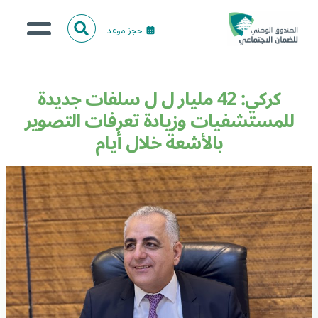
حجز موعد
ا
ل
البحث
ب
عن:
من نحن؟
ح
كركي: 42 مليار ل ل سلفات جديدة
ث
الخدمات الالكترونية
للمستشفيات وزيادة تعرفات التصوير
بالأشعة خلال أيام
المركز الإعلامي
تواصل معنا