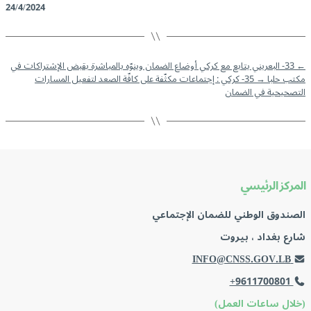
24/4/2024
←
33- البعريني يتابع مع كركي أوضاع الضمان وينوّه بالمباشرة بقبض الإشتراكات في
مكتب حلبا
→
35- كركي : إجتماعات مكثّفة على كافّة الصعد لتفعيل المسارات
التصحيحية في الضمان
المركز الرئيسي
الصندوق الوطني للضمان الإجتماعي
شارع بغداد ، بيروت
INFO@CNSS.GOV.LB
+9611700801
(خلال ساعات العمل)