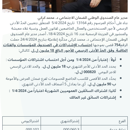
مدير عام الصندوق الوطني للضمان الاجتماعي د. محمد كركي
بناء على أحكام المرسوم رقم 13164 تاريخ 5/4/2024 المتعلّق بتعيين الحدّ الأدنى
الرسمي لأجور المستخدمين والعمال الخاضعين لقانون العمل ونسبة غلاء معيشة
والمنشور في الجريدة الرسمية عدد 16 تاريخ 18/4/2024، أصدر مدير عام الصندوق
الوطني للضمان الإجتماعي د. محمد كركي مذكّرة إعلاميّة بتاريخ 24/4/2024 حملت
الرقم
754
قضى بموجبها
احتساب الإشتراكات في الصندوق للمؤسسات والفئات
الخاصّة وفق الحدّ الأدنى الرسمي للأجور البالغ 18 مليون ل.ل
. كالتالي:
أولاً
:
إعتباراً من 1/4/2024 ومن أجل احتساب اشتراكات المؤسسات
:
يحدد الحد الأدنى للأجر الشهري
ب 18 مليون ل.ل.
والحد الادنى الرسمي
للاجر اليومي
820 ل.ل.
000
يحدّد الحد الأقصى للكسب الخاضع للحسومات لفرع ضمان المرض والأمومة
ب 90 مليون ل.ل.
أي ما يعادل 5 أضعاف الحد الأدنى الشهري.
ثانيا: اشتراك السائقين العموميين الشهرية اعتباراً من 1/4/2024 :
إشتراكات السائق غير المالك
الفرع
إشتراكشهري
اشتراكيومي
نهاية خدمة
3 060 000
102 000