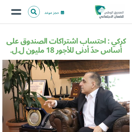
حجز موعد
ا
ل
البحث
ب
عن:
من نحن؟
ح
كركي : احتساب اشتراكات الصندوق على
ث
الخدمات الالكترونية
أساس حدّ أدنى للأجور 18 مليون ل.ل.
المركز الإعلامي
تواصل معنا