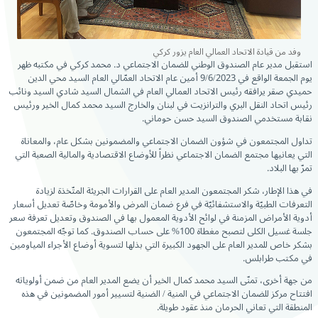
وفد من قيادة الاتحاد العمالي العام يزور كركي
استقبل مدير عام الصندوق الوطني للضمان الاجتماعي د. محمد كركي في مكتبه ظهر
يوم الجمعة الواقع في 9/6/2023 أمين عام الاتحاد العمّالي العام السيد محي الدين
حميدي صقر يرافقه رئيس الاتحاد العمالي العام في الشمال السيد شادي السيد ونائب
رئيس اتحاد النقل البري والترانزيت في لبنان والخارج السيد محمد كمال الخير ورئيس
نقابة مستخدمي الصندوق السيد حسن حوماني.
تداول المجتمعون في شؤون الضمان الاجتماعي والمضمونين بشكل عام، والمعاناة
التي يعانيها مجتمع الضمان الاجتماعي نظراً للأوضاع الاقتصادية والمالية الصعبة التي
تمرّ بها البلاد.
في هذا الإطار، شكر المجتمعون المدير العام على القرارات الجريئة المتّخذة لزيادة
التعرفات الطبيّة والاستشفائيّة في فرع ضمان المرض والأمومة وخاصّة تعديل أسعار
أدوية الأمراض المزمنة في لوائح الأدوية المعمول بها في الصندوق وتعديل تعرفة سعر
جلسة غسيل الكلى لتصبح مغطاة 100% على حساب الصندوق. كما توجّه المجتمعون
بشكر خاص للمدير العام على الجهود الكبيرة التي بذلها لتسوية أوضاع الأجراء المياومين
في مكتب طرابلس.
من جهة أخرى، تمنّى السيد محمد كمال الخير أن يضع المدير العام من ضمن أولوياته
افتتاح مركز للضمان الاجتماعي في المنية / الضنية لتسيير أمور المضمونين في هذه
المنطقة التي تعاني الحرمان منذ عقود طويلة.