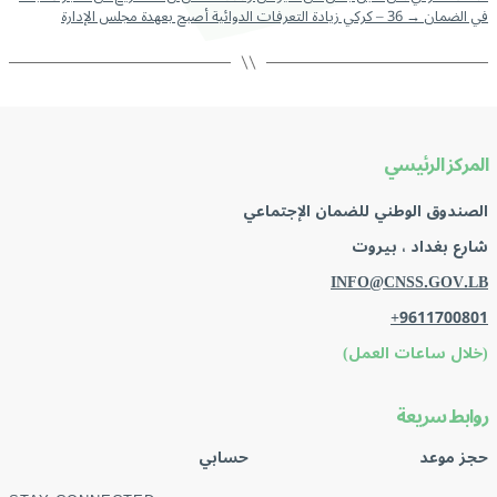
في الضمان
→
36 – كركي زيادة التعرفات الدوائية أصبح بعهدة مجلس الإدارة
المركز الرئيسي
الصندوق الوطني للضمان الإجتماعي
شارع بغداد ، بيروت
INFO@CNSS.GOV.LB
+9611700801
(خلال ساعات العمل)
روابط سريعة
حجز موعد
حسابي