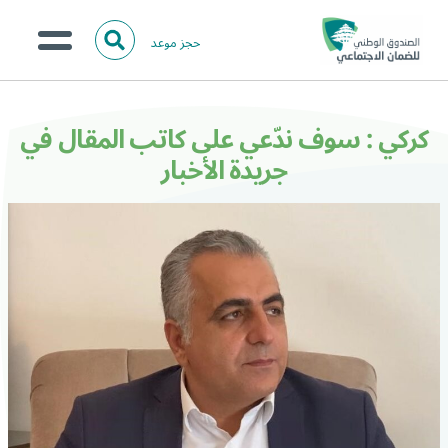
حجز موعد
ا
ل
البحث
ب
عن:
من نحن؟
ح
كركي : سوف ندّعي على كاتب المقال في
ث
الخدمات الالكترونية
جريدة الأخبار
المركز الإعلامي
تواصل معنا