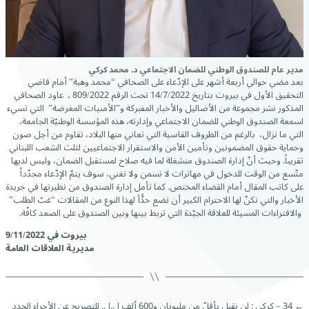
مدير عام للصندوق الوطني للضمان الاجتماعي د. محمد كركي
بعد مضي حوالي أربعة أشهر على الإدّعاء على الصحافي “محمد وهبة” أمام قاضي
التحقيق الأول في بيروت بتاريخ 14/7/2022 تحت الرقم 809/2022 ، عاود الصحافي
المذكور نشر مجموعة من الأضاليل والأخبار المفبركة و”الأمنيات المغرضة” التي تسيء
لسمعة الصندوق الوطني للضمان الاجتماعي وإدارته، هذه المؤسسة الوطنيّة الجامعة،
التي ما تزال، بالرغم من الظروف القاسية التي تعاني منها البلاد، تقاوم من أجل صون
وحماية حقوق المضمونين وتأمين الأمن والاستقرار الاجتماعيين لثلث الشعب اللبناني
تقريباً. وحيث أنّ إدارة الصندوق منشغلة لما فيه صلاح لمستقبل الضمان، وليس لديها
متّسع من الوقت للدخول في مهاترات لا تسمن ولا تغني، سوف يتمّ الإدّعاء مجدّداً
على كاتب المقال أمام القضاء المختص. كما تأمل إدارة الصندوق من نظيرتها في جريدة
الأخبار والتي نكنّ لها الاحترام الكبير أن تضع حدًّأ لهذا النوع من المقالات “غبّ الطلب”
والافتراءات المسيئة للعلاقة الجيّدة التي تربط بينها وبين الصندوق على الصعد كافّة.
بيروت في 9/11/2022
مديرية العلاقات العامة
←
34 – كركي : لن نقبل بأقلّ من مليونان و600 ألف ل.ل. للتصريح عن الأجراء الجدد