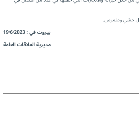
ي من خلال خبراته والانجازات التي حقّقها في عدد من البلدان في
شكل حسّي وملموس.
بيروت في : 19/6/2023
مديرية العلاقات العامة