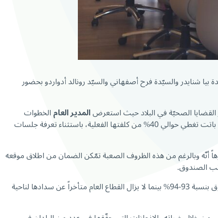
ة بيا شنايدر والسيّدة فرح أصفهاني والسيّد رونالد أدواردو بحضور
ز القضايا الصحيّة في البلاد حيث استعرض
المدير العام
الخطوات
الأخيرة التي من شأنها التخفيف من وطأة الأزمة الإقتصادية على المضمونين، وبخاصّة لناحية زيادة التعرفات الدوائية والطبيّة والاستشفائية حيث باتت تغطي حوالي 40% من كلفتها الفعلية، باستثناء تعرفة جلسات
هاً أنّه وبالرغم من هذه الظروف الصعبة تمّكن الضمان من اطلاق موقعه
ومكاتب الصندوق.
أن هذا الأخير ملتزم بتسديد متوجاباته للصندوق بنسبة 93-94% بينما لا يزال القطاع العام متأخراً عن سدادها لناحية