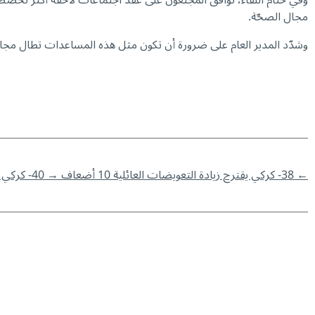
وفي ختام اللقاء، توافق المجتعون على عقد اجتماعات لاحقة أكثر تخصّصا
مجال الصحّة.
وشدّد المدير العام على ضرورة أن تكون مثل هذه المساعدات تطال مج
←
38- كركي يقترح زيادة التعويضات العائلية 10 أضعاف
→
40- كركي يستقبل مسؤول وحدة النقابات في حزب الله