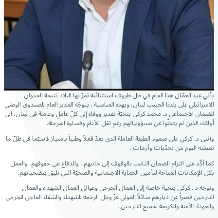
يأتي عيد العمّال هذا العام في ظل ظروف استثنائية تمرّ بها البلاد نتيجة العدوان
الاسرائيلي على بلدنا الحبيب لبنان، وبهذه المناسبة ، يتوجّه المدير العام للصندوق الوطني
للضمان الاجتماعي د. محمد كركي بتحيّة تقدير ووفاء إلى كلّ عاملٍ وعاملة في لبنان، الى
أولئك الذين لم يتخلّوا عن مسؤولياتهم رغم ثقل الأيام وقساوة المرحلة.
وأثنى د. كركي على صمود الطبقة العاملة الذي يعدّ فعلاً وطنياً بامتياز لاسيّما في ظلّ ما
نعيشه اليوم من تحدّيات وأزمات .
كما أكّد على التزام الضمان الثابت بالوقوف إلى جانبهم ، والدفاع عن حقوقهم، والعمل
بكل الإمكانات المتاحة لتأمين الحماية الاجتماعية والصحيّة التي تليق بتضحياتهم.
وتوجه د . كركي بتحية خاصة إلى العمال الجرحى وعوائل العمال الشهداء والعمال
النازحين قصراً عن ديارهم سائلاً المولى عزّ وجل الرحمة للشهداء والشفاء العاجل للجرحى
والعودة الآمنة والكريمة لجميع النازحين .