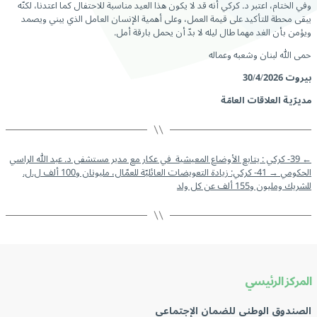
وفي الختام، اعتبر د. كركي أنه قد لا يكون هذا العيد مناسبة للاحتفال كما اعتدنا، لكنّه
يبقى محطة للتأكيد على قيمة العمل، وعلى أهمية الإنسان العامل الذي يبني ويصمد
ويؤمن بأن الغد مهما طال ليله لا بدّ أن يحمل بارقة أمل.
حمى الله لبنان وشعبه وعماله
بيروت 30/4/2026
مديرّية العلاقات العامّة
←
39- كركي : يتابع الأوضاع المعيشية في عكار مع مدير مستشفى د. عبد الله الراسي
الحكومي
→
41- كركي: زيادة التعويضات العائليّة للعمّال، مليونان و100 ألف ل.ل.
للشريك ومليون و155 ألف عن كل ولد
المركز الرئيسي
الصندوق الوطني للضمان الإجتماعي