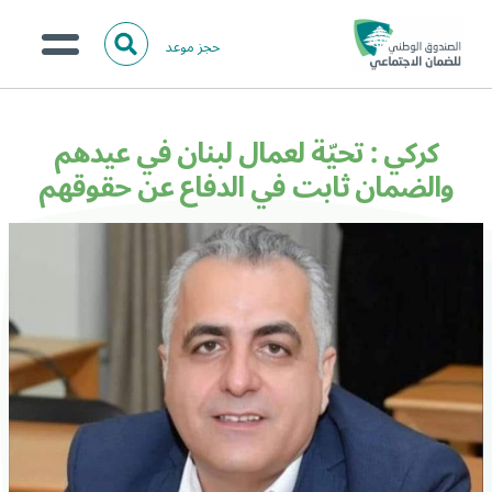
حجز موعد
ا
ل
البحث
ب
عن:
من نحن؟
ح
كركي : تحيّة لعمال لبنان في عيدهم
ث
الخدمات الالكترونية
والضمان ثابت في الدفاع عن حقوقهم
المركز الإعلامي
تواصل معنا