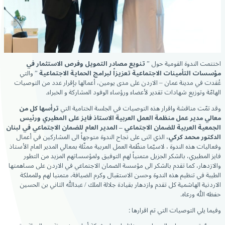
اختتمت الندوة القومية حول ”
تنويع مصادر التمويل وفرص الاستثمار في
مؤسسات التأمينات الاجتماعية تعزيزاً لبرامج الحماية الاجتماعية
” والتي
عُقدت في مدينة عمان – الاردن على مدى يومين، أعمالها بإقرار عدد من التوصيات
الهامّة وتوزيع شهادات تقدير لأعضاء ورؤساء الوفود المشاركة و الخبراء.
وقد تمّت مناقشة واقرار هذه التوصيات في الجلسة الختامية التي
ترأسها كل من
معالي مدير عمل منظمة العمل العربية الاستاذ فايز على المطيري ورئيس
الجمعية العربية للضمان الاجتماعي – المدير العام للضمان الاجتماعي في لبنان
الدكتور محمد كركي،
الذي اثنى على نجاح الندوة متوجهاً الى المشاركين في أعمال
وفعاليات هذه الندوة ، لاسيّما منظّمة العمل العربية ممثّلة بمعالي المدير العام الأستاذ
فايز المطيري، بالشكر الجزيل متمنياً لهم التوفيق ولمؤسساتهم المزيد من التطور
والازدهار، كما تقدم بالشكر الى مؤسسة الضمان الاجتماعي في الاردن على مساهمتها
الطيبة في تنظيم هذه الندوة وحسن الاستقبال وكرم الضيافة، متمنيا لهم وللمملكة
الاردنية الهاشمية كل تقدم وازدهار بقيادة جلالة الملك / عبدالله الثاني بن الحسين
حفظه الله ورعاه.
وفيما يلي التوصيات التي تم اقرارها :