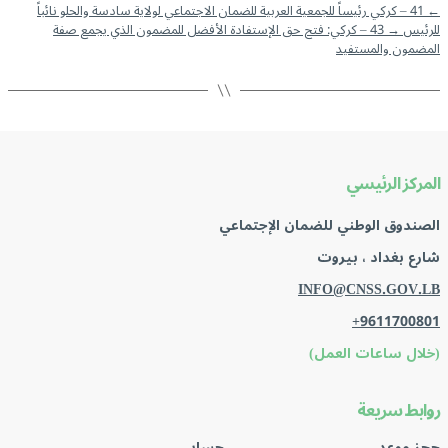
←
41 – كركي رئيساً للجمعية العربية للضمان الاجتماعي لولاية سادسة والحلو نائباً
للرئيس
→
43 – كركي: فتح حق الإستفادة الأفضل للمضمون الذي يجمع صفة
المضمون والمستفيد
المركز الرئيسي
الصندوق الوطني للضمان الإجتماعي
شارع بغداد ، بيروت
INFO@CNSS.GOV.LB
+9611700801
(خلال ساعات العمل)
روابط سريعة
حجز موعد
حسابي