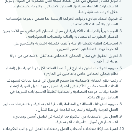
تنويع مصادر التمويل من خلال اعتماد شبكة أمان مضمونة من الدولة، وتنويع
الاستثمارات الخاصة بصناديق الضمان الاجتماعي، والتوجه للاستثمار من
خلال ادوات مستقرة وآمنة.
ضرورة اعتماد مبادىء وقواعد الحوكمة الرشيدة بما يضمن ديمومة مؤسسات
الضمان والتأمينات الاجتماعية .
القيام دورياً بالدراسات الاكتوارية في مجال الضمان الاجتماعي، مع الأخذ بعين
الاعتبار التطورات الاقتصادية والمالية والتغيرات الديموغرافية .
استحداث انظمة تكميلية الزامية وأنظمة تكميلية اختيارية والتشجيع على
الانخراط بهذه الانظمة عبر التحفيز الضريبي.
تحويل الحقوق في مجال الضمان الاجتماعي عند تنقل الاشخاص من دولة
عربية الى أخرى .
ضرورة اشراك العاملين بالخارج في أنظمة التقاعد لكل دولة عربية مثل (انشاء
نظام ضمان اجتماعي خاص بالعاملين في الخارج ) .
رقمنة نظم الحماية الاجتماعية بما يسمح للوصول الى قاعدة بيانات تستهدف
الفئات المستحقة مع التأكيد على أهمية تنسيق جهود الدول العربية لإنشاء
قاعدة بيانات موحده اقتصادية واجتماعية تحقيقاً للاستجابات السريعة في
التعامل مع الازمات.
ضرورة استهداف العمالة غير المنظمة بالتغطية الاجتماعية، والاسترشاد بمعايير
العمل العربية والدولية والتجارب الناجحة في هذا الشأن .
العمل على الاستفادة من التكنولوجيا الرقمية في تطبيق أسس ومبادىء
الاستثمار في أموال التأمينات الاجتماعية .
اهمية مشاركة منظمات أصحاب العمل ومنظمات العمل الى جانب الحكومات