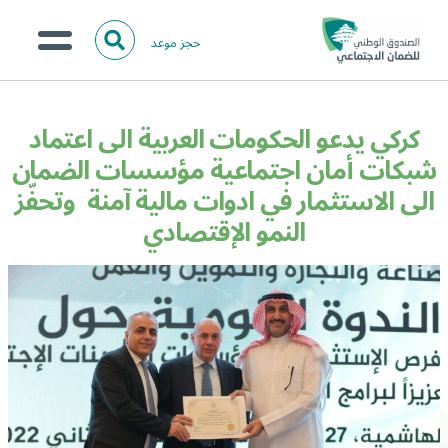
حجز موعد
ا
ل
البحث
ب
عن:
من نحن؟
ح
كركي يدعو الحكومات العربية الى اعتماد
ث
الخدمات الالكترونية
شبكات أمان اجتماعية مؤسسات الضمان
الى الاستثمار في ادوات مالية آمنة وتحفّز
المركز الإعلامي
النمو الإقتصادي
تواصل معنا