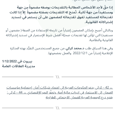
إذا حقَّ لأحد الأشخاص المطالبة بالتقديمات بوصفه مضموناً من جهة
ومستفيداً من جهة ثانية، تُمنح له التقديمات بصفته مضموناً إلاّ إذا كانت
تقديماته كمستفيد تفوق تقديماته كمضمون على أن يستمر في تسديد
إشتراكاته القانونية.
وبالتالي أصبح بإمكان المضمون إعتباراً من تاريخه الإستفادة من الصفة ( مضمون أو
مستفيد) التي تؤمّن لها تقديمات صحيّة أفضل شرط الإستمرار في تسديد إشتراكاته
القانونية والنظامية.
وفي هذا السياق طلب
د.محمد كركي
من جميع المستخدمين التقيُّد بهذه المذكرة
الإعلامية إعتباراً من 2022/12/1 والعمل بمضمونها.
بيروت في 1/12/2022
مديرية العلاقات العامة
←
42 – كركي يدعو الحكومات العربية الى اعتماد شبكات أمان اجتماعية مؤسسات
الضمان الى الاستثمار في ادوات مالية آمنة وتحفّز النمو الإقتصادي
→
44 – كركي :
يقدم درع الجمعية العربية للضمان الاجتماعي للطراونه