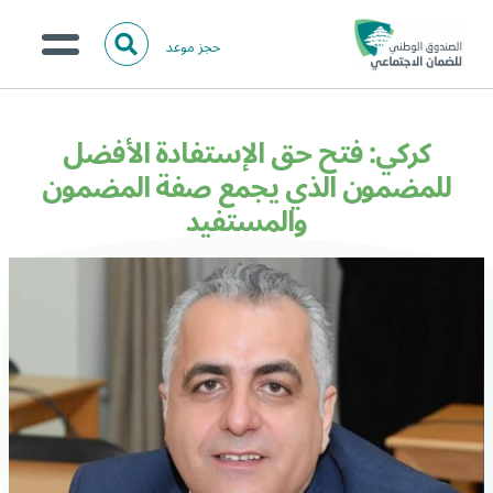
حجز موعد
ا
ل
البحث
ب
عن:
من نحن؟
ح
كركي: فتح حق الإستفادة الأفضل
ث
الخدمات الالكترونية
للمضمون الذي يجمع صفة المضمون
والمستفيد
المركز الإعلامي
تواصل معنا