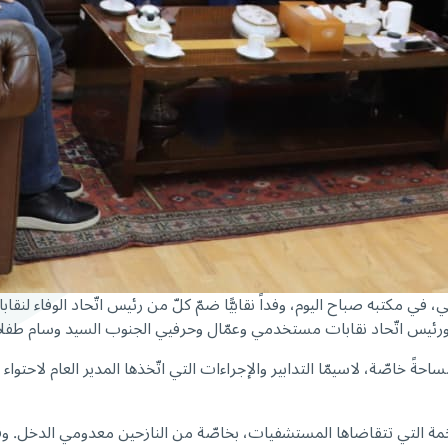
ي مكتبه صباح اليوم، وفداً نقابيًّا ضمّ كلّ من رئيس اتّحاد الوفاء لنق
ي، ورئيس اتّحاد نقابات مستخدمي وعمّال وحرفيي الجنوب السيد وسام طفلا 
ةً خاصّة، لاسيمّا التدابير والإجراءات التي اتّخذها المدير العام لاحتوا
مة التي تتقاضاها المستشفيات، بخاصّة من النازحين معدومي الدخل. وقد 