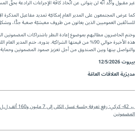
غير مقبول وأكّد أنّه لن يتوانى عن اتّخاذ كافّة الإجراءات الرادعة بحقّ ا
للسائقين العموميين الذين يعانون من ظروف معيشيّة صعبة جدًّا، وبشك
وختم الحاضرون مطالبهم بموضوع إعادة النظر باشتراكات المضمونين ال
هذه الأخيرة حوالي 90% من قيمتها الشرائيّة. بدوره، ختم ا
والتواصل بينها وبين الصندوق من أجل تعزيز صمود المضمونين وحماية
بيروت 12/5/2026
مديرّية العلاقات العامّة
←
42- كركي: رفع تعرفة جلسة غسل الكلى إلى 7 مليون و160 ألف ل.ل. و5 مليار و300 مليون ل.ل. للمضمونين الاختياريين
المضمونين