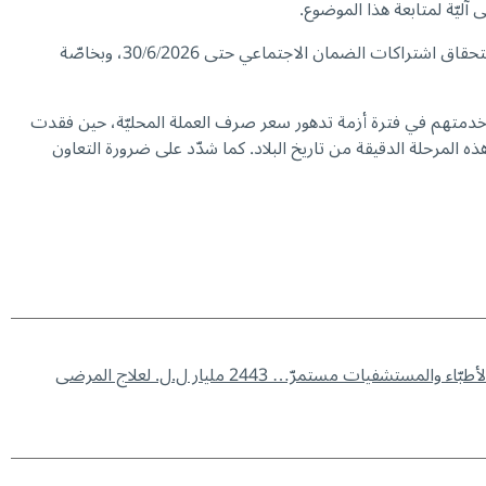
 آليّة لمتابعة هذا الموضوع.
كما عرض المجتمعون على المدير العام إمكانيّة تمديد مفاعيل المذكرة الإعلاميّة رقم 830، التي أصدرها بتاريخ 8/4/2026، والتي قضت بتأجيل استحقاق اشتراكات الضمان الاجتماعي حتى 30/6/2026، وبخاصّة
 خدمتهم في فترة أزمة تدهور سعر صرف العملة المحليّة، حين فقدت
يّما في هذه المرحلة الدقيقة من تاريخ البلاد. كما شدّد على ضرورة التعاون
44- كركي : دعم الأطبّاء والمستشفيات مستمرّ… 2443 مليار ل.ل. لعلاج المرضى