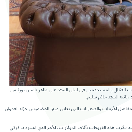
ابات العمّال والمستخدمين في لبنان السيّد علي طاهر ياسين، ورئيس
ونائبه السيّد حاتم سليم.
ء مفاعيل الأزمات والصعوبات التي يعاني منها المضمونين جرّاء العدوان
قدّرت هذه الفروقات بآلاف الدولارات، الأمر الذي اعتبره د. كركي